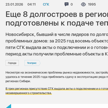
23.01.2026
04:11
СГК
Комментариев:
0
Просмотров
1995
Еще 8 долгостроев в реги
подготовлены к подаче те
Новосибирск, бывший в числе лидеров по долг
проблемных домов: за 2025 год восемь объект
пяти СГК выдала акты о подключении и о готовн
период акты получили проблемные объекты в К
Города
Техприс
Несмотря на экономические проблемы рынка недвижимости, застрой
удалось в течение 2025 года приблизить сдачу в эксплуатацию ряда 
регионах Сибири.
В трех регионах присутствия СГК выдала акты о подключении и о гот
незавершенного строительства.