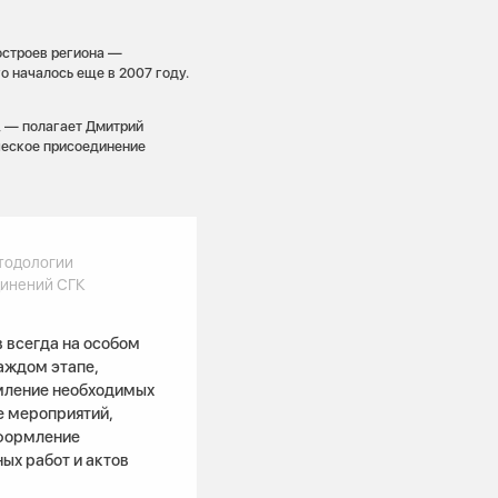
остроев региона —
о началось еще в 2007 году.
, — полагает Дмитрий
ческое присоединение
тодологии
динений СГК
 всегда на особом
аждом этапе,
рмление необходимых
е мероприятий,
оформление
ых работ и актов