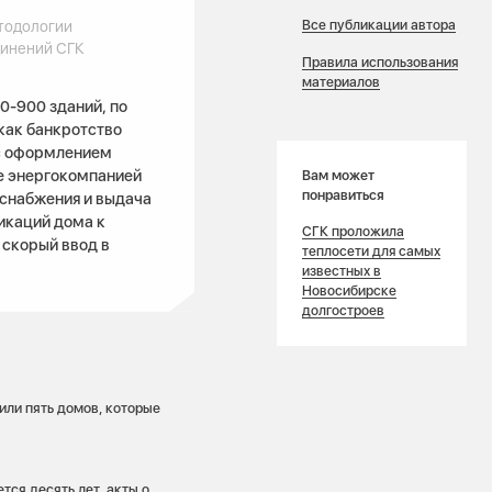
Все публикации автора
тодологии
динений СГК
Правила использования
материалов
0-900 зданий, по
как банкротство
 с оформлением
е энергокомпанией
Вам может
понравиться
оснабжения и выдача
икаций дома к
СГК проложила
 скорый ввод в
теплосети для самых
известных в
Новосибирске
долгостроев
или пять домов, которые
тся десять лет, акты о