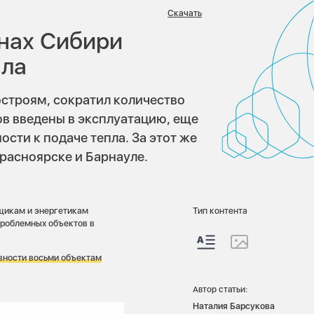
:
Скачать
онах Сибири
пла
остроям, сократил количество
ов введены в эксплуатацию, еще
ости к подаче тепла. За этот же
расноярске и Барнауле.
щикам и энергетикам
Тип контента
проблемных объектов в
овности восьми объектам
Автор статьи:
Наталия Барсукова