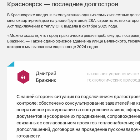
Красноярск — последние долгострои
В Красноярске введен в эксплуатацию один из самых известных долг
многоквартирный дом на улице Грунтовой, 28А, строительство которог
Акт подключении к теплу СГК выдала в октябре 2025 года.
«Можно сказать, что город практически решил проблему долгостроев
Бражник. — Также сдано офисное здание на улице Белинского, техни
которого мы выполнили еще в конце 2024 года».
Дмитрий
начальник управления ме
Бражник
технологических присое
С нашей стороны ситуация по подключениям долгостроев
контроле: обеспечено консультирование заявителей на к
оперативное реагирование на поступление заявок, офо
документов и ускорение их продвижения, сопровождени
связанных с согласованием проектов теплоснабжения; 
допсоглашений, договоров на проведение пусконаладочн
готовности.