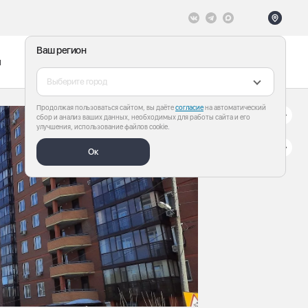
Ваш регион
ы
Меню
Все теги
Выберите город
Продолжая пользоваться сайтом, вы даёте
согласие
на автоматический
сбор и анализ ваших данных, необходимых для работы сайта и его
улучшения, использование файлов cookie.
Ок