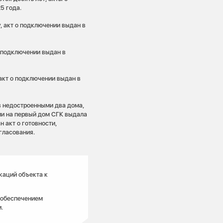
5 года.
у, акт о подключении выдан в
 о подключении выдан в
 акт о подключении выдан в
ив недостроенными два дома,
нии на первый дом СГК выдала
н акт о готовности,
гласования.
каций объекта к
 обеспечением
.