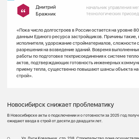
Дмитрий
начальник управления ме
Бражник
технологических присое
«Пока число долгостроев в России остается на уровне 80
данным Единого ресурса застройщиков. Причины такие, 
исполнителя, удорожание стройматериалов, сложности
разрешения на возведение зданий. Вовремя выполненны
работы по подготовке техприсоединения к системе тепл
актов, подтверждающих готовность инженерных коммун
приему тепла, существенно повышают шансы объекта на
строй».
Новосибирск снижает проблематику
В Новосибирске акты о подключении и о готовности за 2025 год получ
ожидают ввода в строй от десяти до двадцати лет.
Ул. Дуси Ковальчук, стр. 238. Строительство дома осуществляе