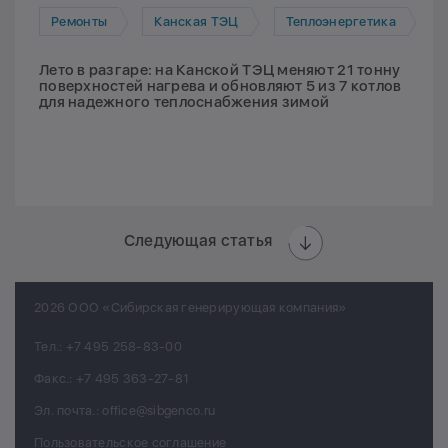
Ремонты
Канская ТЭЦ
Теплоэнергетика
Лето в разгаре: на Канской ТЭЦ меняют 21 тонну
поверхностей нагрева и обновляют 5 из 7 котлов
для надежного теплоснабжения зимой
Следующая статья
2026 ООО «Сибирская генерирующая компания»
Тел.:
+7 495 258-83-00
Факс.:
+7 495 363-27-81
Эл. почта.:
office@sibgenco.ru
Пользовательское соглашение