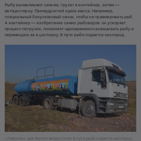
Рыбу вылавливают сачком, грузят в контейнер, затем —
автоцистерну. Премудростей здесь масса. Например,
специальный безузелковый сачок, чтобы не травмировать рыб.
А контейнер — изобретение самих рыбоводов: он ускоряет
процесс погрузки, позволяет одновременно взвешивать рыбу и
перемещать ее в цистерну. В пути рыбе подается кислород.
«Лимузин» для белого амура готов! В пути рыбе подается кислород.