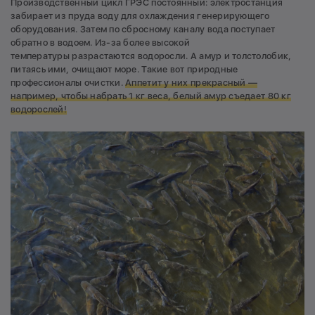
Производственный цикл ГРЭС постоянный: электростанция
забирает из пруда воду для охлаждения генерирующего
оборудования. Затем по сбросному каналу вода поступает
обратно в водоем. Из-за более высокой
температуры разрастаются водоросли. А амур и толстолобик,
питаясь ими, очищают море. Такие вот природные
профессионалы очистки.
Аппетит у них прекрасный —
например, чтобы набрать 1 кг веса, белый амур съедает 80 кг
водорослей!