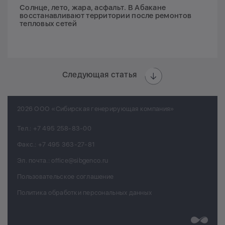
Солнце, лето, жара, асфальт. В Абакане
восстанавливают территории после ремонтов
тепловых сетей
Следующая статья
2026 ООО «Сибирская генерирующая компания»
Тел.:
+7 495 258-83-00
Факс.:
+7 495 363-27-81
Эл. почта.:
office@sibgenco.ru
Пользовательское соглашение
Политика обработки персональных данных
Разработк
Chips