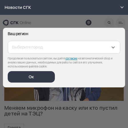
Новости СГК
Ваш регион
Выберите город
Продолжая пользоваться сайтом, вы даёте
согласие
на автоматический сбор и
анализ ваших данных, необходимых для работы сайта и его улучшения,
использование файлов cookie.
Ок
Меняем микрофон на каску или кто пустил
детей на ТЭЦ?
Города