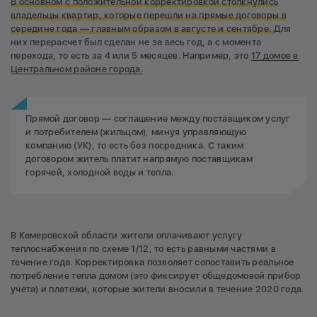
В основном с положительной корректировкой столкнулись
владельцы квартир, которые перешли на прямые договоры в
середине года — главным образом в августе и сентябре.
Для
них перерасчет был сделан не за весь год, а с момента
перехода, то есть за 4 или 5 месяцев. Например, это
17 домов в
Центральном районе города.
Прямой договор — соглашение между поставщиком услуг
и потребителем (жильцом), минуя управляющую
компанию (УК), то есть без посредника. С таким
договором житель платит напрямую поставщикам
горячей, холодной воды и тепла.
В Кемеровской области жители оплачивают услугу
теплоснабжения по схеме 1/12, то есть равными частями в
течение года. Корректировка позволяет сопоставить реальное
потребление тепла домом (это фиксирует общедомовой прибор
учета) и платежи, которые жители вносили в течение 2020 года.