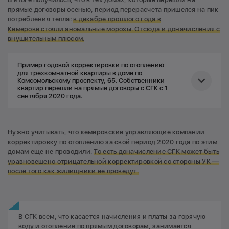
прямые договоры осенью, период перерасчета пришелся на пик
потребления тепла:
в декабре прошлого года в
Кемерове
стояли
аномальные морозы. Отсюда и доначисления с
внушительным плюсом.
Пример годовой корректировки по отоплению
для трехкомнатной квартиры в доме по
Комсомольскому проспекту, 65. Собственники
квартир перешли на прямые договоры с СГК с 1
сентября 2020 года.
Начислено по общедомовому теплосчетчику с 1 сентября
Нужно учитывать, что кемеровские управляющие компании
по 31 декабря 2020 года —
323 667,33 руб.
корректировку по отоплению за свой период 2020 года по этим
домам еще не проводили.
То есть доначисление СГК может быть
Начислено жителям по схеме 1/12 с 1 сентября по 31
уравновешено отрицательной корректировкой со стороны УК —
декабря 2020 года —
215 196,39 руб.
после того как жилищники ее проведут.
Разница фактического потребления и оплаты по схеме
1/12: 323 667,33 - 215 196,39 =
108 470,94 руб.
Площадь жилых помещений всего дома — 3828,8 м²
В СГК всем, что касается начисления и платы за горячую
воду и отопление по прямым договорам, занимается