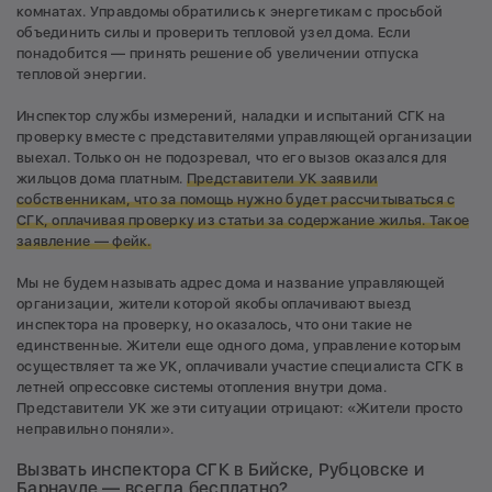
комнатах. Управдомы обратились к энергетикам с просьбой
объединить силы и проверить тепловой узел дома. Если
понадобится — принять решение об увеличении отпуска
тепловой энергии.
Инспектор службы измерений, наладки и испытаний СГК на
проверку вместе с представителями управляющей организации
выехал. Только он не подозревал, что его вызов оказался для
жильцов дома платным.
Представители УК заявили
собственникам, что за помощь нужно будет рассчитываться с
СГК, оплачивая проверку из статьи за содержание жилья. Такое
заявление — фейк.
Мы не будем называть адрес дома и название управляющей
организации, жители которой якобы оплачивают выезд
инспектора на проверку, но оказалось, что они такие не
единственные. Жители еще одного дома, управление которым
осуществляет та же УК, оплачивали участие специалиста СГК в
летней опрессовке системы отопления внутри дома.
Представители УК же эти ситуации отрицают: «Жители просто
неправильно поняли».
Вызвать инспектора СГК в Бийске, Рубцовске и
Барнауле — всегда бесплатно?