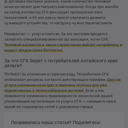
(в договоре поставки указано, какое количество тепловой
энергии может дом получать максимально). Когда при жалобе
на холод инспектор СГК фиксирует превышение этих
показателей, а УК все равно просят увеличить диаметр
сужающего устройства, то нагрузку нужно пересчитывать.
Перерасчет — услуга платная. За это жителям придется
заплатить специализированной организации, но не СГК.
Тепловой инспектор в таком случае также выйдет на проверку и
выдаст предписание бесплатно.
За что СГК берет с потребителей Алтайского края
деньги?
ТОЛЬКО! За отопление и горячую воду. Потребители СГК
оплачивают ресурсы, согласно действующим тарифам.
Другие
услуги компании не входят в перечень платных для уже
подключенных к теплоснабжению жителей.
Если у вас
появляются сомнения в правомерности начислений вашей
управляющей организации за услуги СГК — напишите нам в
одной из социальных сетей с указанием города.
Понравилась наша статья? Поделитесь!