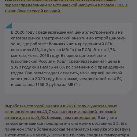
перераспределением электрической нагрузки в пользу ГЭС, а
также более теплой погодой.
В 2020 году средневзвешенная цена электроэнергии на
оптовом рынке электрической энергии во второй ценовой
зоне, где работает большая часть предприятий СГК,
составила 818,4 рубля за МВт*ч (на РСВ). Это на 1,7%
меньше, чем в 2019 году. В первой ценовой зоне
(Европейская Россия и Урал) средневзвешенная цена в
2020 году снизилась на 6% по сравнению с предыдущим
годом. При этом следует отметить, что в первой ценовой
зоне цена в 2020 году была выше, чем во второй на 41%,
и составила 1155,2 рубля за МВт*ч.
Выработка тепловой энергии в 2020 году с учетом новых
активов составила 43,7 миллиона гигакалорий тепловой
энергии, это на 0,6% больше, чем годом ранее
. Без учета
присоединившихся предприятий снижение составило 2%. Его
причиной стала более высокая температура наружного воздуха
в отопительные месяцы: если в 2019 году средняя температура