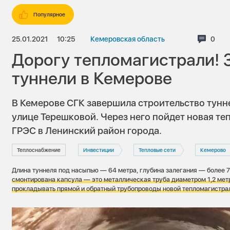
Популярное
25.01.2021
10:25
Кемеровская область
Комм
0
Дорогу тепломагистрали! 
туннели в Кемерове
В Кемерове СГК завершила строительство тунне
улице Терешковой. Через него пойдет новая т
ГРЭС в Ленинский район города.
Теплоснабжение
Инвестиции
Тепловые сети
Кемерово
Длина туннеля под насыпью — 64 метра, глубина залегания — более 7
смонтирована капсула — это
металлическая труба диаметром 1,2 мет
прокладывать прямой и обратный трубопроводы новой тепломагистра