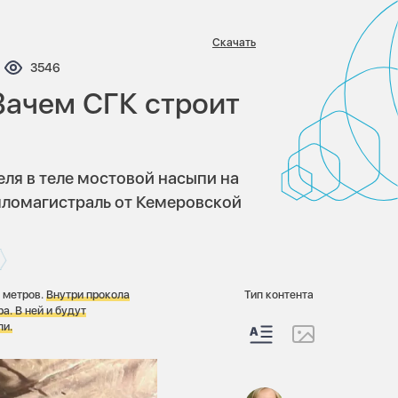
Скачать
ентариев:
Просмотров:
3546
Зачем СГК строит
ля в теле мостовой насыпи на
епломагистраль от Кемеровской
 метров.
Внутри прокола
Тип контента
ра.
В ней и будут
ли.