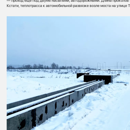
— проход еще под двумя насыпями, автодорожными. Длина проколов 
Кстати, теплотрасса к автомобильной развязке возле моста на улице