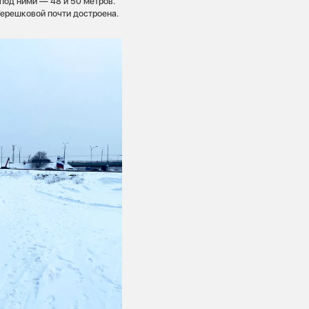
под ними — 48 и 50 метров.
 Терешковой почти достроена.