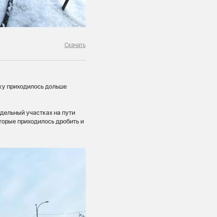
Скачать
ику приходилось дольше
тдельный участках на пути
торые приходилось дробить и