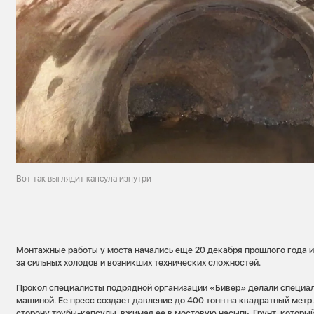
Вот так выглядит капсула изнутри
Монтажные работы у моста начались еще 20 декабря прошлого года и
за сильных холодов и возникших технических сложностей.
Прокол специалисты подрядной организации «Бивер» делали специа
машиной. Ее пресс создает давление до 400 тонн на квадратный метр
сторону трубы-капсулы, вжимая
ее в мостовую насыпь.
Грунт, которы