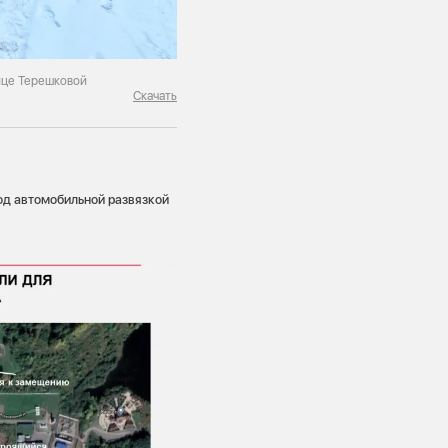
ице Терешковой
Скачать
од автомобильной развязкой