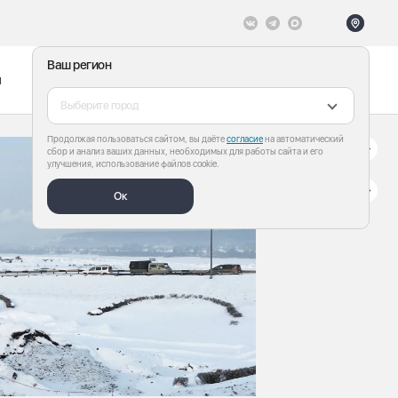
Ваш регион
ы
Меню
Все теги
Выберите город
Продолжая пользоваться сайтом, вы даёте
согласие
на автоматический
сбор и анализ ваших данных, необходимых для работы сайта и его
улучшения, использование файлов cookie.
Ок