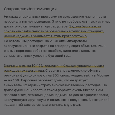
Сокращения/оптимизация
Никаких специальных программ по сокращению численности
персонала мы не проводили. Этого не требовалось, так как у нас
достаточно оптимальная оргструктура.
Задача была и есть
сохранить стабильность работы смен на тепловых станциях,
наш менеджмент занимается этим круглосуточно.
По остальным расходам: на 2-3% оптимизировали
эксплуатационные затраты на генерирующих объектах. Речь
опять о переносе работ по техобслуживанию отдельных
вспомогательных узлов на будущий год.
Значительно, на 10-12%, сократили бюджет управленческих
расходов текущего года
. С весны управленческие офисы в
регионах функционируют на 30% своих мощностей, а в Москве
— на 10%. Персонал работает дома, что не требует
значительных административно-хозяйственных расходов. Но
долго функционировать в таком формате очень тяжело. Нам
повезло с тем, что команда менеджмента давно сформирована,
все чувствуют друг друга и понимают с полуслова. В этот дикий
год данный фактор сыграл значительную роль.