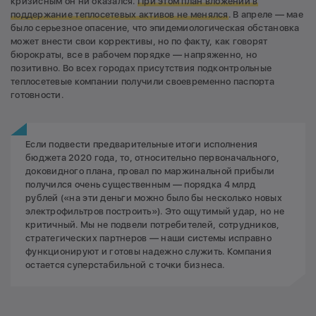
кризисным он ни оказался.
При этом план вложений в
поддержание теплосетевых активов не менялся
. В апреле — мае
было серьезное опасение, что эпидемиологическая обстановка
может внести свои коррективы, но по факту, как говорят
бюрократы, все в рабочем порядке — напряженно, но
позитивно. Во всех городах присутствия подконтрольные
теплосетевые компании получили своевременно паспорта
готовности.
Если подвести предварительные итоги исполнения
бюджета 2020 года, то, относительно первоначального,
доковидного плана, провал по маржинальной прибыли
получился очень существенным — порядка 4 млрд
рублей («на эти деньги можно было бы несколько новых
электрофильтров построить»). Это ощутимый удар, но не
критичный. Мы не подвели потребителей, сотрудников,
стратегических партнеров — наши системы исправно
функционируют и готовы надежно служить. Компания
остается суперстабильной с точки бизнеса.