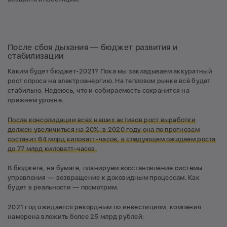
После сбоя дыхания — бюджет развития и
стабилизации
Каким будет бюджет-2021? Пока мы закладываем аккуратный
рост спроса на электроэнергию. На тепловом рынке всё будет
стабильно. Надеюсь, что и собираемость сохранится на
прежнем уровне.
После консолидации всех наших активов рост выработки
должен увеличиться на 20%: в 2020 году она по прогнозам
составит 64 млрд киловатт-часов, в следующем ожидаем роста
до 77 млрд киловатт-часов.
В бюджете, на бумаге, планируем восстановление системы
управления — возвращение к доковидным процессам. Как
будет в реальности — посмотрим.
2021 год ожидается рекордным по инвестициям, компания
намерена вложить более 25 млрд рублей: