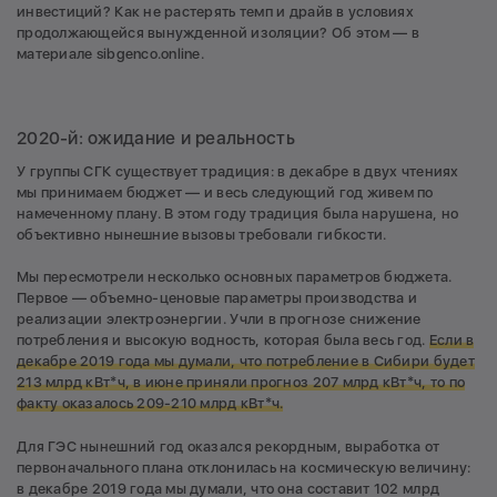
инвестиций? Как не растерять темп и драйв в условиях
продолжающейся вынужденной изоляции? Об этом — в
материале sibgenco.online.
2020-й: ожидание и реальность
У группы СГК существует традиция: в декабре в двух чтениях
мы принимаем бюджет — и весь следующий год живем по
намеченному плану. В этом году традиция была нарушена, но
объективно нынешние вызовы требовали гибкости.
Мы пересмотрели несколько основных параметров бюджета.
Первое — объемно-ценовые параметры производства и
реализации электроэнергии. Учли в прогнозе снижение
потребления и высокую водность, которая была весь год.
Если в
декабре 2019 года мы думали, что потребление в Сибири будет
213 млрд кВт*ч, в июне приняли прогноз 207 млрд кВт*ч, то по
факту оказалось 209-210 млрд кВт*ч.
Для ГЭС нынешний год оказался рекордным, выработка от
первоначального плана отклонилась на космическую величину:
в декабре 2019 года мы думали, что она составит 102 млрд