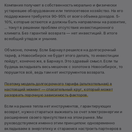
Компания получает в собственность морально и физически
устаревшее оборудование или теплосетевое хозяйство. На его
поддержание требуется 90-95% от всего объема доходов. 5-
10%, которые остаются и должны быть направлены на развитие,
… тонут в решении проблем отсутствия инвестиционного
климата. Без гарантий возврата — нет инвестиций. В итоге
всеобщий упадок и уныние.
Объясню, почему. Если Барнаул решился на долгосрочный
тариф, а Новосибирск не будет этого делать, то инвестиции
пойдут, конечно же, в Барнаул. Это здравый смысл. Если ты
будешь вкладывать весь мешочек с золотом в Новосибирск, то
порушится всё, ведь там нет инструментов возврата.
Поэтому модель долгосрочного тарифа (альткотельная) в
настоящий момент —
спасательный круг, который может
разорвать порочную зависимость факторов.
Если на рынке тепла нет инструментов, гарантирующих
возврат, нужно стараться выживать за счет электроэнергии и
расширения своего присутствия на этом рынке. Мы
руководствуемся именно этим принципом: одновременно
вкладываем в энергетику и стараемся настроить партнеров в