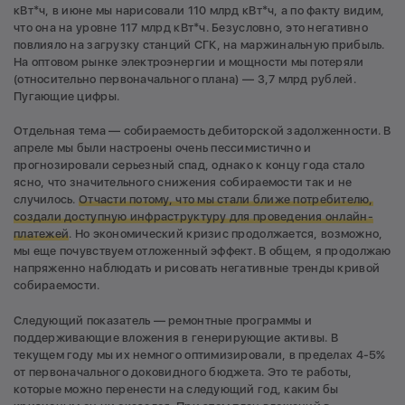
кВт*ч, в июне мы нарисовали 110 млрд кВт*ч, а по факту видим,
что она на уровне 117 млрд кВт*ч. Безусловно, это негативно
повлияло на загрузку станций СГК, на маржинальную прибыль.
На оптовом рынке электроэнергии и мощности мы потеряли
(относительно первоначального плана) — 3,7 млрд рублей.
Пугающие цифры.
Отдельная тема — собираемость дебиторской задолженности. В
апреле мы были настроены очень пессимистично и
прогнозировали серьезный спад, однако к концу года стало
ясно, что значительного снижения собираемости так и не
случилось.
Отчасти потому, что мы стали ближе потребителю,
создали доступную инфраструктуру для проведения онлайн-
платежей
. Но экономический кризис продолжается, возможно,
мы еще почувствуем отложенный эффект. В общем, я продолжаю
напряженно наблюдать и рисовать негативные тренды кривой
собираемости.
Следующий показатель — ремонтные программы и
поддерживающие вложения в генерирующие активы. В
текущем году мы их немного оптимизировали, в пределах 4-5%
от первоначального доковидного бюджета. Это те работы,
которые можно перенести на следующий год, каким бы