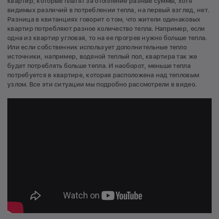
квартир, которые платят за отопление разные суммы, хотя
видимых различий в потреблении тепла, на первый взгляд, нет.
Разница в квитанциях говорит о том, что жители одинаковых
квартир потребляют разное количество тепла. Например, если
одна из квартир угловая, то на ее прогрев нужно больше тепла.
Или если собственник использует дополнительные тепло
источники, например, водяной теплый пол, квартира так же
будет потреблять больше тепла. И наоборот, меньше тепла
потребуется в квартире, которая расположена над тепловым
узлом. Все эти ситуации мы подробно рассмотрели в видео.