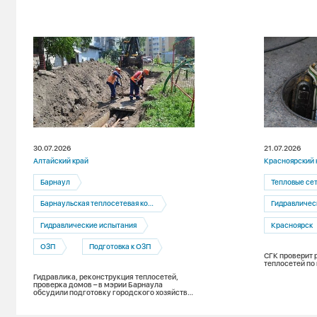
30.07.2026
21.07.2026
Алтайский край
Красноярский 
Барнаул
Тепловые се
Барнаульская теплосетевая компания
Гидравличес
Гидравлические испытания
Красноярск
ОЗП
Подготовка к ОЗП
СГК проверит 
теплосетей по
Гидравлика, реконструкция теплосетей,
проверка домов – в мэрии Барнаула
обсудили подготовку городского хозяйства
к новому отопительному сезону