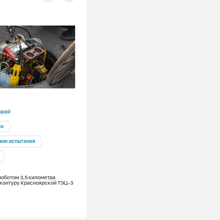
18.06.2026
край
Республика Хакасия
ти
Абакан
Черногорск
кие испытания
Гидравлические испытания
Чтобы тайное стало явным: итоги
гидравлических испытаний теплосетей
Абакане и Черногорске
роботом 3,5 километра
 контуру Красноярской ТЭЦ-3