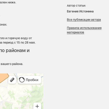
влен ниже.
Автор статьи:
Евгения Истомина
;
Все публикации автора
онах.
Правила использования
материалов
ло и горячую воду от
 период с 15 по 28 мая.
по районам и
 вашего района.