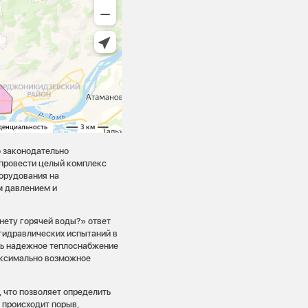
о законодательно
 провести целый комплекс
борудования на
м давлением и
нету горячей воды?» ответ
гидравлических испытаний в
ть надежное теплоснабжение
аксимально возможное
 что позволяет определить
 происходит порыв,