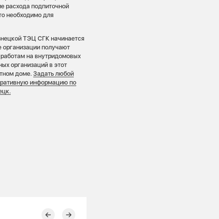
е расхода подпиточной
это необходимо для
узнецкой ТЭЦ СГК начинается
е организации получают
 работам на внутридомовых
ых организаций в этот
етном доме.
Задать любой
перативную информацию по
ецк.