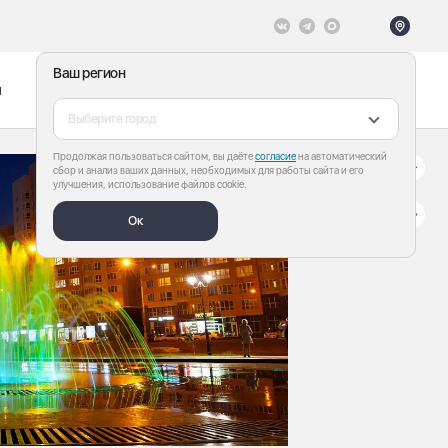
Ваш регион
ы
Меню
Все теги
Выберите город
Продолжая пользоваться сайтом, вы даёте
согласие
на автоматический
сбор и анализ ваших данных, необходимых для работы сайта и его
улучшения, использование файлов cookie.
Ок