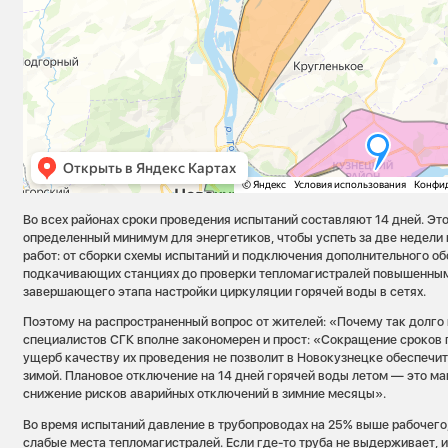
Во всех районах сроки проведения испытаний составляют 14 дней. Эт
определенный минимум для энергетиков, чтобы успеть за две недели
работ: от сборки схемы испытаний и подключения дополнительного о
подкачивающих станциях до проверки тепломагистралей повышенны
завершающего этапа настройки циркуляции горячей воды в сетях.
Поэтому на распространенный вопрос от жителей: «Почему так долго 
специалистов СГК вполне закономерен и прост: «Сокращение сроков 
ущерб качеству их проведения не позволит в Новокузнецке обеспечи
зимой. Плановое отключение на 14 дней горячей воды летом — это м
снижение рисков аварийных отключений в зимние месяцы».
Во время испытаний давление в трубопроводах на 25% выше рабочего,
слабые места тепломагистралей. Если где-то труба не выдерживает, и