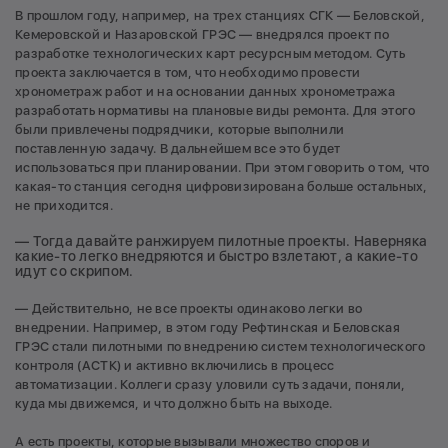
В прошлом году, например, на трех станциях СГК — Беловской,
Кемеровской и Назаровской ГРЭС — внедрялся проект по
разработке технологических карт ресурсным методом. Суть
проекта заключается в том, что необходимо провести
хронометраж работ и на основании данных хронометража
разработать нормативы на плановые виды ремонта. Для этого
были привлечены подрядчики, которые выполнили
поставленную задачу. В дальнейшем все это будет
использоваться при планировании. При этом говорить о том, что
какая-то станция сегодня цифровизирована больше остальных,
не приходится.
— Тогда давайте ранжируем пилотные проекты. Наверняка
какие-то легко внедряются и быстро взлетают, а какие-то
идут со скрипом.
— Действительно, не все проекты одинаково легки во
внедрении. Например, в этом году Рефтинская и Беловская
ГРЭС стали пилотными по внедрению систем технологического
контроля (АСТК) и активно включились в процесс
автоматизации. Коллеги сразу уловили суть задачи, поняли,
куда мы движемся, и что должно быть на выходе.
А есть проекты, которые вызывали множество споров и