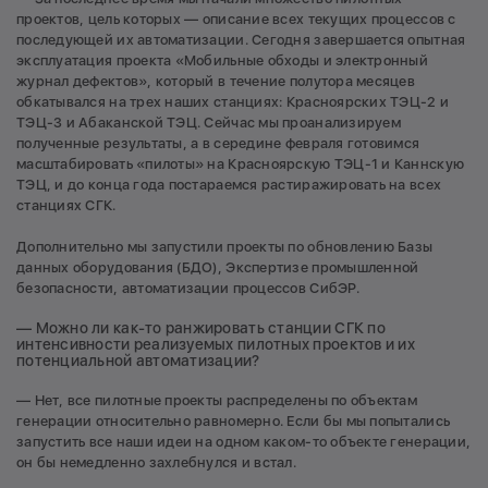
проектов, цель которых — описание всех текущих процессов с
последующей их автоматизации. Сегодня завершается опытная
эксплуатация проекта «Мобильные обходы и электронный
журнал дефектов», который в течение полутора месяцев
обкатывался на трех наших станциях: Красноярских ТЭЦ-2 и
ТЭЦ-3 и Абаканской ТЭЦ. Сейчас мы проанализируем
полученные результаты, а в середине февраля готовимся
масштабировать «пилоты» на Красноярскую ТЭЦ-1 и Каннскую
ТЭЦ, и до конца года постараемся растиражировать на всех
станциях СГК.
Дополнительно мы запустили проекты по обновлению Базы
данных оборудования (БДО), Экспертизе промышленной
безопасности, автоматизации процессов СибЭР.
— Можно ли как-то ранжировать станции СГК по
интенсивности реализуемых пилотных проектов и их
потенциальной автоматизации?
— Нет, все пилотные проекты распределены по объектам
генерации относительно равномерно. Если бы мы попытались
запустить все наши идеи на одном каком-то объекте генерации,
он бы немедленно захлебнулся и встал.