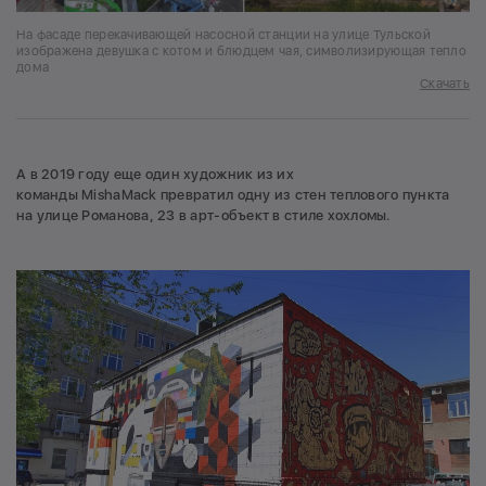
На фасаде перекачивающей насосной станции на улице Тульской
изображена девушка с котом и блюдцем чая, символизирующая тепло
дома
Скачать
А в 2019 году еще один художник из их
команды MishaMack превратил одну из стен теплового пункта
на улице Романова, 23 в арт-объект в стиле хохломы.