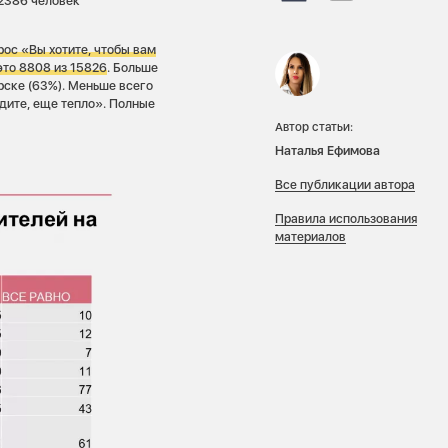
 2386 человек
рос «Вы хотите, чтобы вам
это 8808 из 15826
. Больше
рске (63%). Меньше всего
дите, еще тепло». Полные
Автор статьи:
Наталья Ефимова
Все публикации автора
Правила использования
материалов