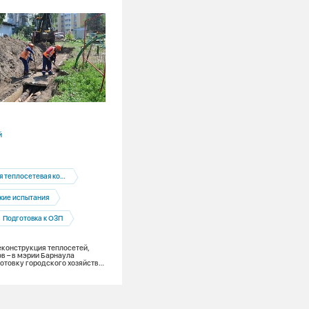
29.07.2026
й
Кемеровская область
Кемерово
еплосетевая компания
Кемеровская теплосетевая компания
кие испытания
Подготовка к ОЗП
Подготовка к ОЗП
За закрытыми дверями: что скрывает
тепловой пункт во дворе дома
еконструкция теплосетей,
в – в мэрии Барнаула
отовку городского хозяйства
ительному сезону