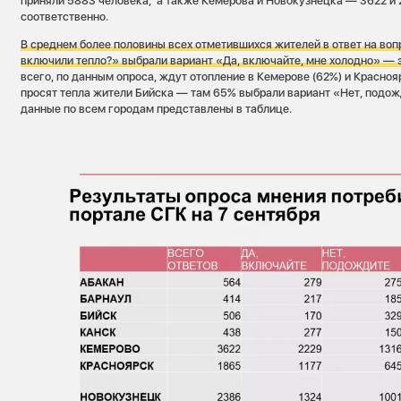
приняли 5883 человека, а также Кемерова и Новокузнецка — 3622 и
соответственно.
В среднем более половины всех отметившихся жителей в ответ на воп
включили тепло?» выбрали вариант «Да, включайте, мне холодно» — 
всего, по данным опроса, ждут отопление в Кемерове (62%) и Красноя
просят тепла жители Бийска — там 65% выбрали вариант «Нет, подож
данные по всем городам представлены в таблице.