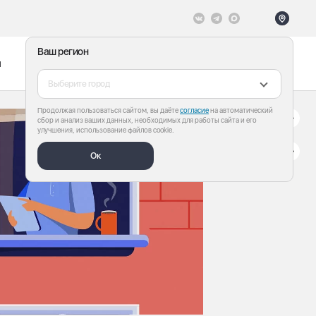
Ваш регион
ы
Меню
Все теги
Выберите город
Продолжая пользоваться сайтом, вы даёте
согласие
на автоматический
сбор и анализ ваших данных, необходимых для работы сайта и его
улучшения, использование файлов cookie.
Ок