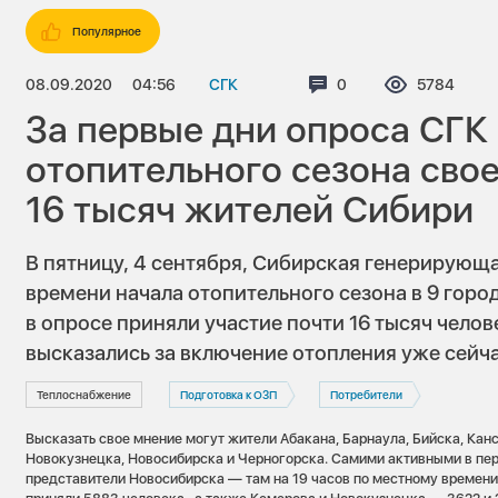
Популярное
08.09.2020
04:56
СГК
Комментариев:
0
Просмотро
5784
За первые дни опроса СГК 
отопительного сезона сво
16 тысяч жителей Сибири
В пятницу, 4 сентября, Сибирская генерирующ
времени начала отопительного сезона в 9 город
в опросе приняли участие почти 16 тысяч челов
высказались за включение отопления уже сейча
Теплоснабжение
Подготовка к ОЗП
Потребители
Высказать свое мнение могут жители Абакана, Барнаула, Бийска, Канс
Новокузнецка, Новосибирска и Черногорска. Самими активными в пе
представители Новосибирска — там на 19 часов по местному времени 