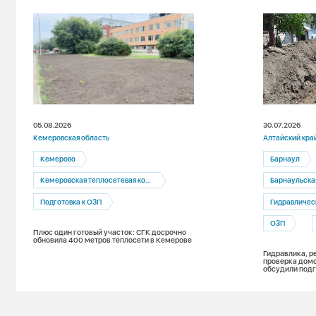
05.08.2026
30.07.2026
Кемеровская область
Алтайский кра
Кемерово
Барнаул
Кемеровская теплосетевая компания
Барнаульская т
Подготовка к ОЗП
Гидравличес
ОЗП
Плюс один готовый участок: СГК досрочно
обновила 400 метров теплосети в Кемерове
Гидравлика, р
проверка домо
обсудили подг
к новому отоп