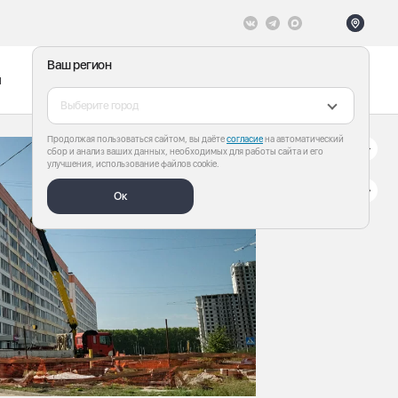
Ваш регион
ы
Меню
Все теги
Выберите город
Продолжая пользоваться сайтом, вы даёте
согласие
на автоматический
сбор и анализ ваших данных, необходимых для работы сайта и его
улучшения, использование файлов cookie.
Ок