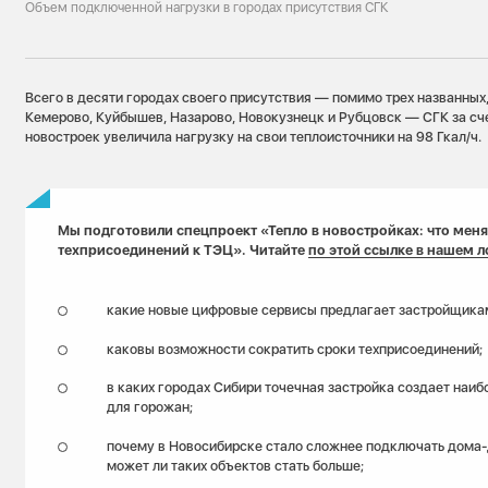
Объем подключенной нагрузки в городах присутствия СГК
Всего в десяти городах своего присутствия — помимо трех названных,
Кемерово, Куйбышев, Назарово, Новокузнецк и Рубцовск — СГК за сч
новостроек увеличила нагрузку на свои теплоисточники на 98 Гкал/ч.
Мы подготовили спецпроект
«Тепло в новостройках: что меня
техприсоединений к ТЭЦ».
Читайте
по этой ссылке в
нашем л
какие новые цифровые сервисы предлагает застройщика
каковы возможности сократить сроки техприсоединений;
в каких городах Сибири точечная застройка создает наи
для горожан;
почему в Новосибирске стало сложнее подключать дома-
может ли таких объектов стать больше;