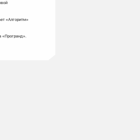
овой
ает «Алгоритм»
а «Програнд».