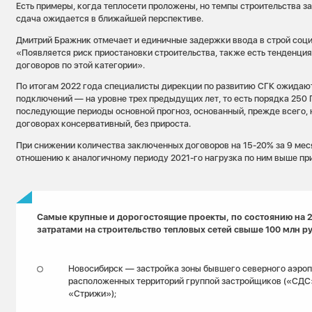
Есть примеры, когда теплосети проложены, но темпы строительства за
сдача ожидается в ближайшей перспективе.
Дмитрий Бражник отмечает и единичные задержки ввода в строй соци
«Появляется риск приостановки строительства, также есть тенденц
договоров по этой категории».
По итогам 2022 года специалисты дирекции по развитию СГК ожидаю
подключений — на уровне трех предыдущих лет, то есть порядка 250 Г
последующие периоды основной прогноз, основанный, прежде всего,
договорах консервативный, без прироста.
При снижении количества заключенных договоров на 15-20% за 9 мес
отношению к аналогичному периоду 2021-го нагрузка по ним выше при
Самые крупные и дорогостоящие проекты, по состоянию на 2
затратами на строительство тепловых сетей свыше 100 млн р
Новосибирск — застройка зоны бывшего северного аэроп
расположенных территорий группой застройщиков («СДС
«Стрижи»);