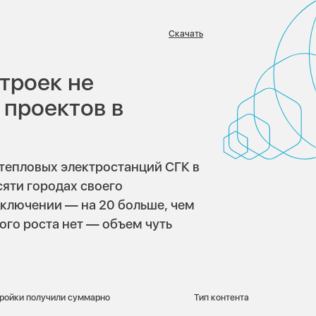
Скачать
:
троек не
проектов в
епловых электростанций СГК в
сяти городах своего
одключении — на 20 больше, чем
ого роста нет — объем чуть
тройки получили суммарно
Тип контента