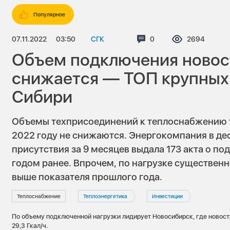
Популярное
07.11.2022
03:50
СГК
Комментариев:
0
Просмотров
2694
Объем подключения новос
снижается — ТОП крупных 
Сибири
Объемы техприсоединений к теплоснабжению т
2022 году не снижаются. Энергокомпания в де
присутствия за 9 месяцев выдала 173 акта о п
годом ранее. Впрочем, по нагрузке существенн
выше показателя прошлого года.
Теплоснабжение
Теплоэнергетика
Инвестиции
По объему подключенной нагрузки лидирует Новосибирск, где новос
29,3 Гкал/ч.