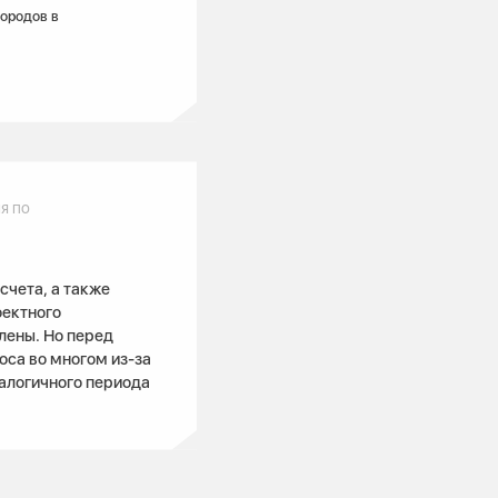
городов в
я по
чета, а также
оектного
лены. Но перед
оса во многом из-за
алогичного периода