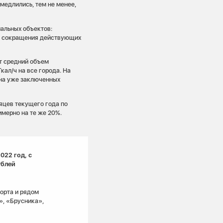
медлились, тем не менее,
альных объектов:
ия сокращения действующих
т средний объем
кал/ч на все города. На
 на уже заключенных
яцев текущего года по
мерно на те же 20%.
022 год, с
ублей
орта и рядом
», «Брусника»,