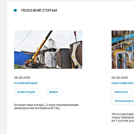
ПОХОЖИЕ СТАТЬИ
06.08.2026
03.08.2026
Алтайский край
Красноярский 
Инвестиции
Бийск
Ремонты
Теплоэнерге
Больше пара и воды. О ходе модернизации
химводоочистки Бийской ТЭЦ
Лето в разгаре
тонну поверхн
из 7 котлов д
зимой