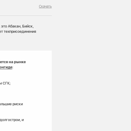
Скачать
 это Абакан, Бийск,
ет техприсоединения
ется на рынке
онгиде
:
м СГК;
большие риски
долгострои, и