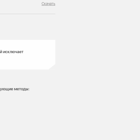
Скачать
й исключает
едующие методы: