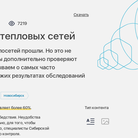
Скачать
омментариев:
Просмотров:
7219
тепловых сетей
осетей прошли. Но это не
ы дополнительно проверяют
ваем о самых часто
жих результатах обследований
Новосибирск
авляет более 60%
.
Тип контента
бедствия. Неудобства
но, для того, чтобы
ую, специалисты Cибирской
 контроля.