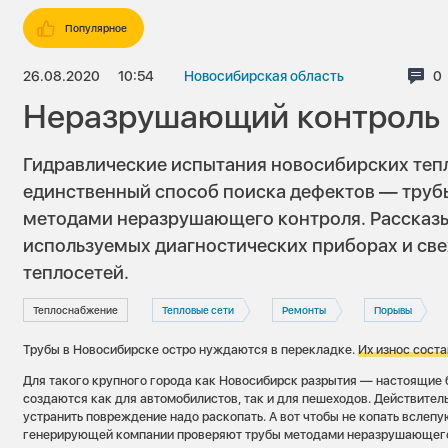
Популярное
26.08.2020
10:54
Новосибирская область
К
0
Неразрушающий контроль 
Гидравлические испытания новосибирских тепл
единственный способ поиска дефектов — труб
методами неразрушающего контроля. Рассказы
используемых диагностических приборах и све
теплосетей.
Теплоснабжение
Тепловые сети
Ремонты
Порывы
Трубы в Новосибирске остро нуждаются в перекладке.
Их износ сост
Для такого крупного города как Новосибирск разрытия — настоящие 
создаются как для автомобилистов, так и для пешеходов. Действитель
устранить повреждение надо раскопать. А вот чтобы не копать вслеп
генерирующей компании проверяют трубы методами неразрушающего