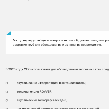
Метод неразрушающего контроля — способ диагностики, которы
вскрытие труб для обследования и выявления повреждения.
В 2020 году СГК использовала для обследования тепловых сетей сл
акустические и корреляционные течеискатели,
телеинспекция ROVVER,
акустический томограф Каскад-3,
ультразвуковой контроль качества сварных соединений