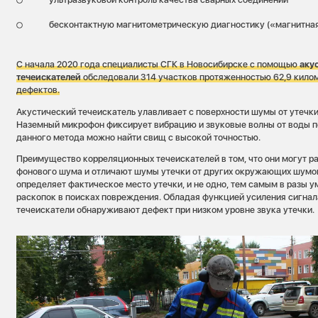
бесконтактную магнитометрическую диагностику («магнитная
С начала 2020 года специалисты СГК в Новосибирске с помощью
аку
течеискателей
обследовали 314 участков протяженностью 62,9 килом
дефектов.
Акустический течеискатель улавливает с поверхности шумы от утечки
Наземный микрофон фиксирует вибрацию и звуковые волны от воды 
данного метода можно найти свищ с высокой точностью.
Преимущество корреляционных течеискателей в том, что они могут р
фонового шума и отличают шумы утечки от других окружающих шумов
определяет фактическое место утечки, и не одно, тем самым в разы 
раскопок в поисках повреждения. Обладая функцией усиления сигна
течеискатели обнаруживают дефект при низком уровне звука утечки.