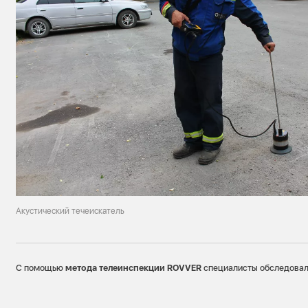
Акустический течеискатель
С помощью
м
етода телеинспекции ROVVER
специалисты обследовали