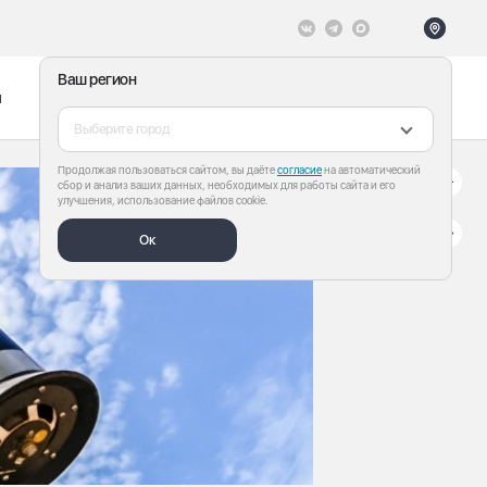
Ваш регион
ы
Меню
Все теги
Выберите город
Продолжая пользоваться сайтом, вы даёте
согласие
на автоматический
сбор и анализ ваших данных, необходимых для работы сайта и его
улучшения, использование файлов cookie.
Ок