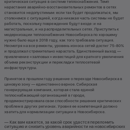
критическая ситуация в системе теплоснабжения. Темп
нарастания аварийно-восстановительных ремонтов в сетях
становится недопустимым: если так будет продолжаться, мы
столкнемся с ситуацией, когда никакая часть системы не будет
работать, поскольку повреждения будут везде: и на
магистральных, и на распределительных сетях. Приступить к
модернизации теплоснабжения Новосибирска по хорошему
нужно было еще в 2018 году, как того требовала ситуация.
Несмотря на все ремонты, уровень износа сетей достиг 75-80%
и продолжал стремительно нарастать. Единственный выход —
привлечение «залповых» инвестиций для кратного увеличения
объема реконструкции и перекладки теплосетевой
инфраструктуры.
Принятое в прошлом году решение о переходе Новосибирска в
ценовую зону — единственно верное. Сибирская
генерирующая компания, которая стала единой
теплоснабжающей организацией в городе,
продемонстрировала свои способности решения критических
проблем в других регионах. Уровня ее компетенций должно
хватить для нормализации ситуации в Новосибирске.
— Как вам кажется, за какой срок удастся переломить
ситуацию и снизить уровень аварийности на новосибирских