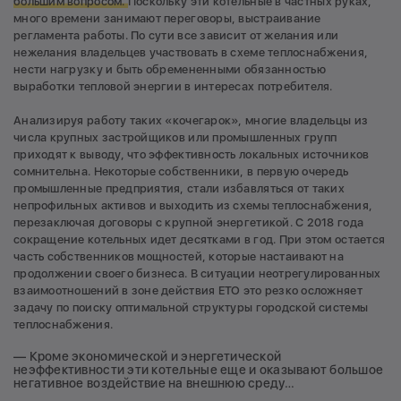
большим вопросом.
Поскольку эти котельные в частных руках,
много времени занимают переговоры, выстраивание
регламента работы. По сути все зависит от желания или
нежелания владельцев участвовать в схеме теплоснабжения,
нести нагрузку и быть обремененными обязанностью
выработки тепловой энергии в интересах потребителя.
Анализируя работу таких «кочегарок», многие владельцы из
числа крупных застройщиков или промышленных групп
приходят к выводу, что эффективность локальных источников
сомнительна. Некоторые собственники, в первую очередь
промышленные предприятия, стали избавляться от таких
непрофильных активов и выходить из схемы теплоснабжения,
перезаключая договоры с крупной энергетикой. С 2018 года
сокращение котельных идет десятками в год. При этом остается
часть собственников мощностей, которые настаивают на
продолжении своего бизнеса. В ситуации неотрегулированных
взаимоотношений в зоне действия ЕТО это резко осложняет
задачу по поиску оптимальной структуры городской системы
теплоснабжения.
— Кроме экономической и энергетической
неэффективности эти котельные еще и оказывают большое
негативное воздействие на внешнюю среду…