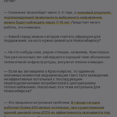
сетях?
— Снижение произойдет через 2-3 года, а
знаковый результат,
подтверждающий правильность выбранного направления,
можно будет наблюдать через 7-10 лет.
Предстоит много
работы, это очевидно.
— Какой город можно сегодня считать образцом для
подражания, на кого нужно равняться Новосибирску?
— На что-нибудь свое, рядом стоящее, например, Красноярск.
Там уже несколько лет наблюдается хороший темп обновления
теплосетевой инфраструктуры, результат вполне очевиден.
— Если вы заговорили о Красноярске, то одним из
значимых моментов модернизации там стало замещение
неэффективных котельных с последующим
переподключением потребителей к центральному
теплоснабжению. Насколько эта тема актуальна для
Новосибирска?
— Это предельно актуальная проблема.
В городе сегодня
работают более 200 мелких котельных, при существовании
единой ценовой зоны (ЕТО) их эффективность оказывается под