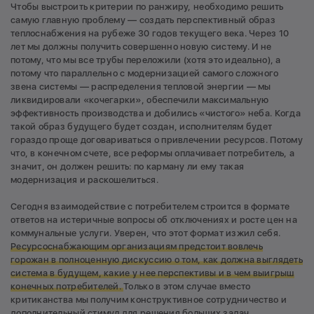
Чтобы выстроить критерии по ранжиру, необходимо решить
самую главную проблему — создать перспективный образ
теплоснабжения на рубеже 30 годов текущего века. Через 10
лет мы должны получить совершенно новую систему. И не
потому, что мы все трубы переложили (хотя это идеально), а
потому что параллельно с модернизацией самого сложного
звена системы — распределения тепловой энергии — мы
ликвидировали «кочегарки», обеспечили максимальную
эффективность производства и добились «чистого» неба. Когда
такой образ будущего будет создан, исполнителям будет
гораздо проще договариваться о привлечении ресурсов. Потому
что, в конечном счете, все реформы оплачивает потребитель, а
значит, он должен решить: по карману ли ему такая
модернизация и раскошелиться.
Сегодня взаимодействие с потребителем строится в формате
ответов на истеричные вопросы об отключениях и росте цен на
коммунальные услуги. Уверен, что этот формат изжил себя.
Ресурсоснабжающим организациям предстоит вовлечь
горожан в полноценную дискуссию о том, как должна выглядеть
система в будущем, какие у нее перспективы и в чем выигрыш
конечных потребителей.
Только в этом случае вместо
критиканства мы получим конструктивное сотрудничество и
дополнительный стимул для решения больших задач.