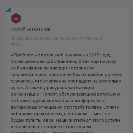
Сергей Безъязыков
Управляющий директор поселка «Английский
парк»
«Проблемы с котельной начались в 2019 году,
после смены её собственника. С тех пор ни разу
не был оформлен паспорт готовности
теплоисточника, постоянно были перебои с углём,
случалось, что отопление пропадало на несколько
суток. А также у ресурсоснабжающей
организации "Топаз", обслуживающей котельную,
не были надлежащим образом оформлены
договорные отношения с потребителями. Оплату
собирали, практически, шантажом — мол, не
будем топить, и все. Наши жители от этого устали
и стали решать вопрос с отоплением