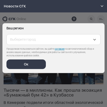
Новости СГК
Ваш регион
Выберите город
Продолжая пользоваться сайтом, вы даёте
согласие
на автоматический сбор и
анализ ваших данных, необходимых для работы сайта и его улучшения,
использование файлов cookie.
Ок
Тысячи — в миллионы. Как прошла экоакция
«Бумажный бум 42» в Кузбассе
В Кемерове подвели итоги областной экологической