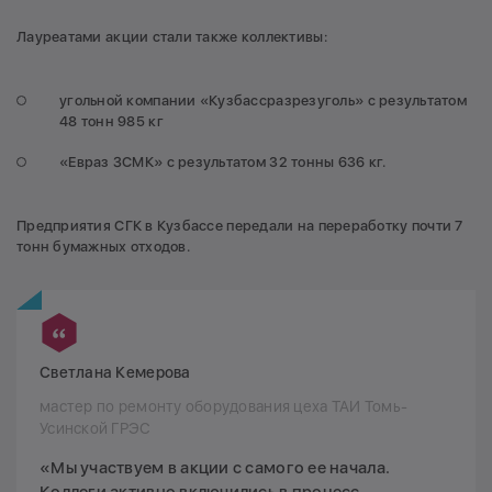
Лауреатами акции стали также коллективы:
угольной компании «Кузбассразрезуголь» с результатом
48 тонн 985 кг
«Евраз ЗСМК» с результатом 32 тонны 636 кг.
Предприятия СГК в Кузбассе передали на переработку почти 7
тонн бумажных отходов.
Светлана Кемерова
мастер по ремонту оборудования цеха ТАИ Томь-
Усинской ГРЭС
«Мы участвуем в акции с самого ее начала.
Коллеги активно включились в процесс.