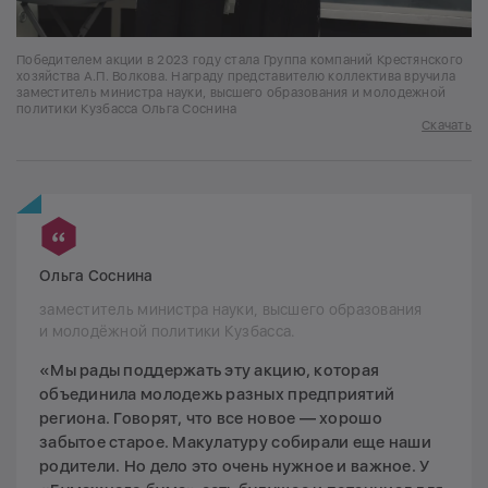
Победителем акции в 2023 году стала Группа компаний Крестянского
хозяйства А.П. Волкова. Награду представителю коллектива вручила
заместитель министра науки, высшего образования и молодежной
политики Кузбасса Ольга Соснина
Скачать
Ольга Соснина
заместитель министра науки, высшего образования
и молодёжной политики Кузбасса.
«Мы рады поддержать эту акцию, которая
объединила молодежь разных предприятий
региона. Говорят, что все новое — хорошо
забытое старое. Макулатуру собирали еще наши
родители. Но дело это очень нужное и важное. У