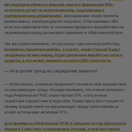
мы подводим обычно в феврале-марте и формируем ESG-
отчетность (отчет по экологическому, социальному и
корпоративному управлению)
, докладываем, какие проекты
реализованы, какой результат получили. Отчитываемся обо
всех эко-мероприятиях от снижения вредного воздействия на
окружающую среду до высадки деревьев и сбора макулатуры.
Так же нужно понимать, что до конца года нам еще работать
,
возможны серьезные морозы, а значит, наши станции будут
загружены по максимуму, будет увеличена выработка тепла и
энергии, а это может повлиять на итоги ESG-отчетности.
— Но в целом тренд на сокращение заметен?
— Естественно, компания продолжит снижать свое воздействие
на окружающую среду. Но надо понимать, что в июле прошлого
года Рефтинская ГРЭС стала частью СГК, и это внесло
серьёзные коррективы в подсчеты. Только одна эта станция по
своему воздействию на окружающую среду сопоставима со
всеми остальными активами СГК.
Для примера на Рефтинской ГРЭС в среднем за год образуются
порядка 5 млн тонн золошлаковых отходов, а во всем старом