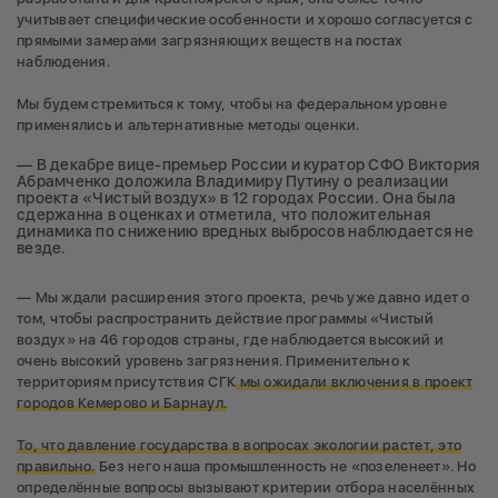
учитывает специфические особенности и хорошо согласуется с
прямыми замерами загрязняющих веществ на постах
наблюдения.
Мы будем стремиться к тому, чтобы на федеральном уровне
применялись и альтернативные методы оценки.
— В декабре вице-премьер России и куратор СФО Виктория
Абрамченко доложила Владимиру Путину о реализации
проекта «Чистый воздух» в 12 городах России. Она была
сдержанна в оценках и отметила, что положительная
динамика по снижению вредных выбросов наблюдается не
везде.
— Мы ждали расширения этого проекта, речь уже давно идет о
том, чтобы распространить действие программы «Чистый
воздух» на 46 городов страны, где наблюдается высокий и
очень высокий уровень загрязнения. Применительно к
территориям присутствия СГК
мы ожидали включения в проект
городов Кемерово и Барнаул.
То, что давление государства в вопросах экологии растет, это
правильно.
Без него наша промышленность не «позеленеет». Но
определённые вопросы вызывают критерии отбора населённых