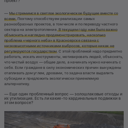
проект?
—
Мы стремимся в светлое экологическое будущее вместе со
всеми.
Поэтому способствуем реализации самых
разнообразных проектов, в том числе и по переводу частного
сектора на электротопление.
В текущем году нам было важно
объяснить и наглядно продемонстрировать, насколько
проблема «черного неба» в Красноярске связана с
низковысотными источниками выбросов, которые никак не
регулируются государством
. С этой проблемой надо предметно
работать, искать инструменты, мотивировать людей, объяснять,
что чистый воздух — общее дело, а начинать нужно начинать с
себя. Если граждане в силу экономических причин вынуждены
отапливать дом углем, дровами, то задача власти выделить
субсидии и предложить экологически приемлемую
альтернативу.
— Еще один проблемный вопрос — золошлаковые отходы и
их утилизация. Есть ли какие-то кардинальные подвижки в
этом вопросе?