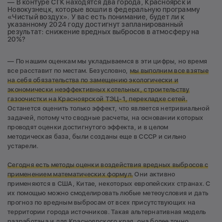
— В контуре СГК находятся два города, Красноярск и
Новокузнецк, которые вошли в федеральную программу
«Чистый воздух». У вас есть понимание, будет ли к
указанному 2024 году достигнут запланированный
результат: снижение вредных выбросов в атмосферу на
20%?
— По нашим оценкам мы укладываемся в эти цифры, но время
все расставит по местам. Безусловно,
мы выполним все взятые
на себя обязательства по замещению экологически и
экономически неэффективных котельных, строительству
газоочистки на Красноярской ТЭЦ-1, перекладке сетей.
Останется оценить только эффект, что является нетривиальной
задачей, потому что сводные расчеты, на основании которых
проводят оценки достигнутого эффекта, и в целом
методическая база, были созданы еще в СССР и сильно
устарели.
Сегодня есть методы оценки воздействия вредных выбросов с
применением математических формул.
Они активно
применяются в США, Китае, некоторых европейских странах. С
их помощью можно смоделировать любые метеоусловия и дать
прогноз по вредным выбросам от всех присутствующих на
территории города источников. Такая альтернативная модель
разработана и для Красноярского края, она более точно