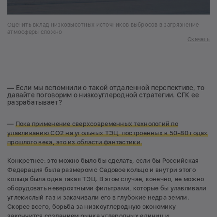
Оценить вклад низковысотных источников выбросов в загрязнение
атмосферы сложно
Скачать
— Если мы вспомнили о такой отдаленной перспективе, то
давайте поговорим о низкоуглеродной стратегии. СГК ее
разрабатывает?
—
Пока применение сверхсовременных технологий по
улавливанию СО2 на угольных ТЭЦ, построенных в 50-80 годах
прошлого века, это из области фантастики.
Конкретнее: это можно было бы сделать, если бы Российская
Федерация была размером с Садовое кольцо и внутри этого
кольца была одна такая ТЭЦ. В этом случае, конечно, ее можно
оборудовать невероятными фильтрами, которые бы улавливали
углекислый газ и закачивали его в глубокие недра земли.
Скорее всего, борьба за низкоуглеродную экономику
закончится созданием рынка углеродных единиц и