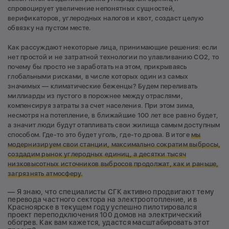
спровоцирует увеличение непонятных сущностей,
верификаторов, углеродных налогов и квот, создаст целую
обвязку на пустом месте.
Как рассуждают некоторые лица, принимающие решения: если
нет простой и не затратной технологии по улавливанию СО2, то
почему бы просто не заработать на этом, прикрываясь
глобальными рисками, в числе которых один из самых
значимых — климатические беженцы? Будем переливать
миллиарды из пустого в порожнее между отраслями,
компенсируя затраты за счет населения. При этом зима,
несмотря на потепление, в ближайшие 100 лет все равно будет,
а значит люди будут отапливать свои жилища самым доступным
способом. Где-то это будет уголь, где-то дрова. В итоге
мы
модернизируем свои станции, максимально сократим выбросы,
создадим рынок углеродных единиц, а десятки тысяч
низковысотных источников выбросов продолжат, как и раньше,
загрязнять атмосферу.
— Я знаю, что специалисты СГК активно продвигают тему
перевода частного сектора на электроотопление, и в
Красноярске в текущем году успешно пилотировался
проект переподключения 100 домов на электрический
обогрев. Как вам кажется, удастся масштабировать этот