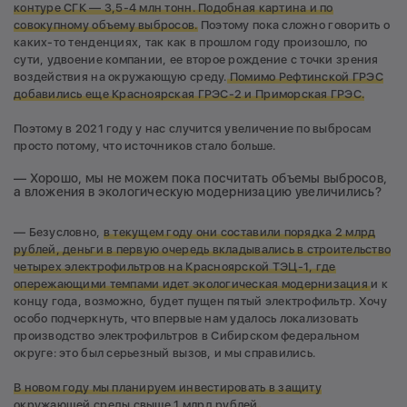
контуре СГК — 3,5-4 млн тонн. Подобная картина и по
совокупному объему выбросов.
Поэтому пока сложно говорить о
каких-то тенденциях, так как в прошлом году произошло, по
сути, удвоение компании, ее второе рождение с точки зрения
воздействия на окружающую среду.
Помимо Рефтинской ГРЭС
добавились еще Красноярская ГРЭС-2 и Приморская ГРЭС.
Поэтому в 2021 году у нас случится увеличение по выбросам
просто потому, что источников стало больше.
— Хорошо, мы не можем пока посчитать объемы выбросов,
а вложения в экологическую модернизацию увеличились?
— Безусловно,
в текущем году они составили порядка 2 млрд
рублей, деньги в первую очередь вкладывались в строительство
четырех электрофильтров на Красноярской ТЭЦ-1, где
опережающими темпами идет экологическая модернизация
и к
концу года, возможно, будет пущен пятый электрофильтр. Хочу
особо подчеркнуть, что впервые нам удалось локализовать
производство электрофильтров в Сибирском федеральном
округе: это был серьезный вызов, и мы справились.
В новом году мы планируем инвестировать в защиту
окружающей среды свыше 1 млрд рублей.