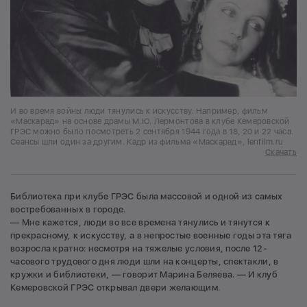
И во время войны люди тянулись к искусству. Например, фильм
«Маскарад» на основе драмы М.Ю. Лермонтова в клубе Кемеровской
ГРЭС можно было посмотреть 2 сентября 1944 года в 18, 20 и 22 часа.
Сеансы шли один за другим. Кадр из фильма «Маскарад», lenfilm.ru
Скачать
Библиотека при клубе ГРЭС была массовой и одной из самых
востребованных в городе.
— Мне кажется, люди во все времена тянулись и тянутся к
прекрасному, к искусству, а в непростые военные годы эта тяга
возросла кратно: несмотря на тяжелые условия, после 12-
часового трудового дня люди шли на концерты, спектакли, в
кружки и библиотеки, — говорит Марина Беляева. — И клуб
Кемеровской ГРЭС открывал двери желающим.