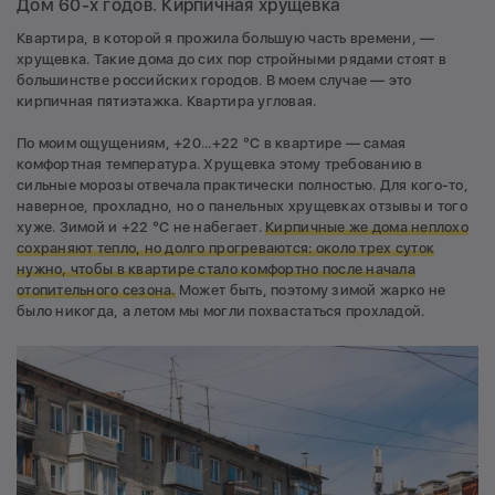
Дом 60-х годов. Кирпичная хрущевка
Квартира, в которой я прожила большую часть времени, —
хрущевка. Такие дома до сих пор стройными рядами стоят в
большинстве российских городов. В моем случае — это
кирпичная пятиэтажка. Квартира угловая.
По моим ощущениям, +20...+22 °C в квартире — самая
комфортная температура. Хрущевка этому требованию в
сильные морозы отвечала практически полностью. Для кого-то,
наверное, прохладно, но о панельных хрущевках отзывы и того
хуже. Зимой и +22 °C не набегает.
Кирпичные же дома неплохо
сохраняют тепло, но долго прогреваются: около трех суток
нужно, чтобы в квартире стало комфортно после начала
отопительного сезона.
Может быть, поэтому зимой жарко не
было никогда, а летом мы могли похвастаться прохладой.