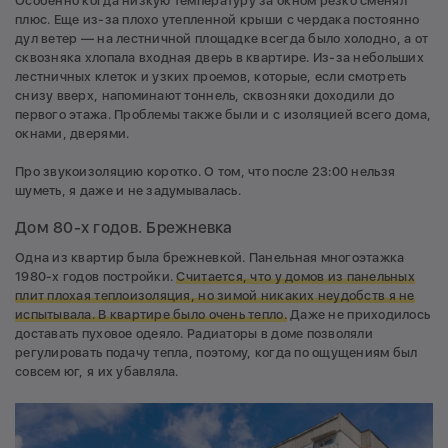
Особенно когда низкую температуру за окном резко сменял
плюс. Еще из-за плохо утепленной крыши с чердака постоянно
дул ветер — на лестничной площадке всегда было холодно, а от
сквозняка хлопала входная дверь в квартире. Из-за небольших
лестничных клеток и узких проемов, которые, если смотреть
снизу вверх, напоминают тоннель, сквозняки доходили до
первого этажа. Проблемы также были и с изоляцией всего дома,
окнами, дверями.
Про звукоизоляцию коротко. О том, что после 23:00 нельзя
шуметь, я даже и не задумывалась.
Дом 80-х годов. Брежневка
Одна из квартир была брежневкой. Панельная многоэтажка
1980-х годов постройки.
Считается, что у домов из панельных
плит плохая теплоизоляция, но зимой никаких неудобств я не
испытывала. В квартире было очень тепло.
Даже не приходилось
доставать пуховое одеяло. Радиаторы в доме позволяли
регулировать подачу тепла, поэтому, когда по ощущениям был
совсем юг, я их убавляла.