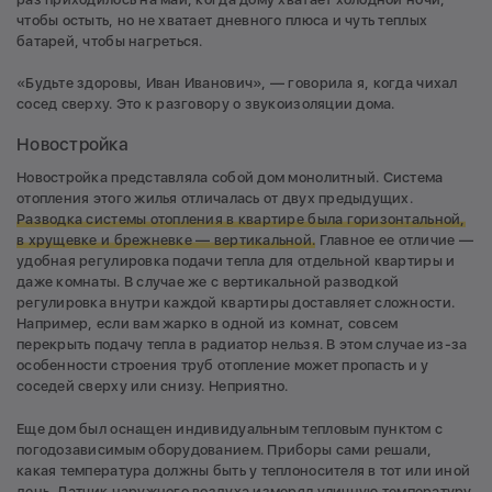
чтобы остыть, но не хватает дневного плюса и чуть теплых
батарей, чтобы нагреться.
«Будьте здоровы, Иван Иванович», — говорила я, когда чихал
сосед сверху. Это к разговору о звукоизоляции дома.
Новостройка
Новостройка представляла собой дом монолитный. Система
отопления этого жилья отличалась от двух предыдущих.
Разводка системы отопления в квартире была горизонтальной,
в хрущевке и брежневке — вертикальной.
Главное ее отличие —
удобная регулировка подачи тепла для отдельной квартиры и
даже комнаты. В случае же с вертикальной разводкой
регулировка внутри каждой квартиры доставляет сложности.
Например, если вам жарко в одной из комнат, совсем
перекрыть подачу тепла в радиатор нельзя. В этом случае из-за
особенности строения труб отопление может пропасть и у
соседей сверху или снизу. Неприятно.
Еще дом был оснащен индивидуальным тепловым пунктом с
погодозависимым оборудованием. Приборы сами решали,
какая температура должны быть у теплоносителя в тот или иной
день.
Датчик наружного воздуха измерял уличную температуру,