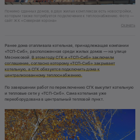
Помимо сданных домов, в двух жилых комплексах есть новостройки,
которым также потребуется подключение к теплоснабжению. Фото —
сайт ЖК «Северная корона»
Скачать
Ранее дома отапливала котельная, принадлежащая компании
«ТСП-Сиб», расположенная среди жилых домов — на улице
Мясниковой.
В этом году СГК и «ТСП-Сиб» заключили
соглашение, согласно которому «ТСП-Сиб» закрывает
котельную
, а СГК обязуется подключить дома к
централизованному теплоснабжению.
По завершении работ по переключению СГК выкупит котельную
и тепловые сети у «ТСП-Сиб». Сама котельная уже
переоборудована в центральный тепловой пункт.