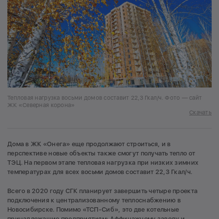
Тепловая нагрузка восьми домов составит 22,3 Гкал/ч. Фото — сайт
ЖК «Северная корона»
Скачать
Дома в ЖК «Онега» еще продолжают строиться, и в
перспективе новые объекты также смогут получать тепло от
ТЭЦ. На первом этапе тепловая нагрузка при низких зимних
температурах для всех восьми домов составит 22,3 Гкал/ч.
Всего в 2020 году СГК планирует завершить четыре проекта
подключения к централизованному теплоснабжению в
Новосибирске. Помимо «ТСП-Сиб», это две котельные
принадлежащие предприятиям:
Аффинажному заводу
и