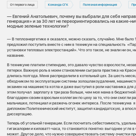
От первого лица
Команда СГК
Полезная информация
Пр
— Евгений Анатольевич, почему вы выбрали для себя напра
генерация» и за 30 лет не переориентировались на какие-н
модные зеленые технологии?
— В теплоэнергетике я оказался, можно сказать, случайно. Мне было 
предложил поступить вместе с ним в техникум на специальность «Па
установки тепловых электростанций». Что это такое, не знали ни он, н
название.
В техникуме платили стипендию, это давало чувство взрослости, неза
пятерки. Важную роль в моем становлении сыграла практика на Красн
длилась полгода. Меня распределили в котельный цех. За шесть меся
обходчиком по эксплуатации системы золошлакоудаления, машинист
экзамен на машиниста котла и даже выступил в роли наставника для 
этом получал зарплату в три раза больше, чем моя мама в бюджетной
благодарен своим взрослым коллегам по цеху за то, что они смогли р
мальчишке, потенциал и разжечь огонек интереса. После техникума я
дипломом Политехнический институт, защитил кандидатскую, а впос
диссертацию.
Теперь об угольной генерации. Если посчитать себестоимость, удельн
гигакалории и киловатт-часа, то становится понятно: выгоднее угля в
может. Другое дело, что нужно совершенствовать систему очистки 