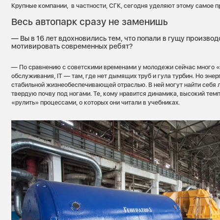
Крупные компании, в частности, СГК, сегодня уделяют этому самое п
Весь автопарк сразу не заменишь
— Вы в 16 лет вдохновились тем, что попали в гущу производ
мотивировать современных ребят?
— По сравнению с советскими временами у молодежи сейчас много «
обслуживания, IT — там, где нет дымящих труб и гула турбин. Но энер
стабильной жизнеобеспечивающей отраслью. В ней могут найти себя л
твердую почву под ногами. Те, кому нравится динамика, высокий тем
«рулить» процессами, о которых они читали в учебниках.