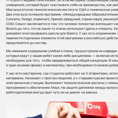
— Я долго задавал себе вопрос, есть ли методики, позволяющие сфо
универсала, который будет чувствовать себя на производстве, как рыб
Массачусетском технологическом институте США и техническом уни
Два этих вуза основали программу «Международные образовательны
Conceive, Design, Implement, Operate (придумай, спроектируй, реализ
CDIO. Смысл заключается в том, что человек полностью воплощает к
Вплоть до того, что на каких-то этапах использует дрель и отвертку. 
доверяют конструировать кресла для боинга. У нас есть ограничения.
перенести отдельные элементы этой программы в российскую действ
продолжается до сих пор.
Мы изменили содержание учебного плана, трудоустроили на кафедре 
которые ведут у наших ребят какие-либо дисциплины — включая ист
необходимо для того, чтобы придерживаться общей концепции. В как
в один экзамен физику и математику, при необходимости можем доб
У нас есть мастерские, где студенты работают на 3-d принтерах, исп
материалы. Начинают с простых моделей, а к старшим курсам проекти
электрические станции. Выполняют технологические расчеты с помо
программного обеспечения Ansys. На защите дипломов между выпус
работодателями иногда идет чуть ли не диалог на равных.