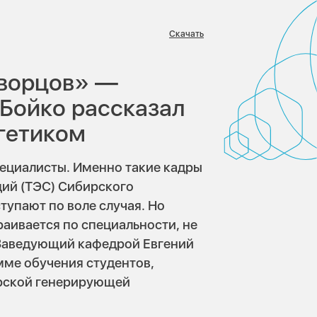
Скачать
:
творцов» —
Бойко рассказал
ргетиком
ециалисты. Именно такие кадры
ций (ТЭС) Сибирского
тупают по воле случая. Но
раивается по специальности, не
. Заведующий кафедрой Евгений
ме обучения студентов,
ирской генерирующей