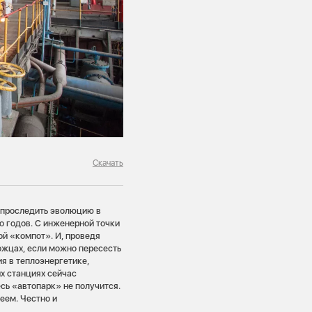
Скачать
 проследить эволюцию в
о годов. С инженерной точки
ой «компот». И, проведя
рожцах, если можно пересесть
я в теплоэнергетике,
их станциях сейчас
сь «автопарк» не получится.
еем. Честно и