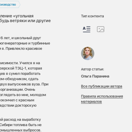
оизводство
вление «угольная
Тип контента
ибудь ветряки или другие
16 лет, и школьный друг
рогенераторные и турбинные
и я. Привлекло красивое
висимости. Учился я на
оярской ТЭЦ-1, которая
Автор статьи:
цев я сумел поработать
Ольга Паранина
ом-обходчиком, сдать
двух выпускников вуза. При
Все публикации автора
 организации. Очень
азглядеть во мне, молодом
Правила использования
 окончил с красным
материалов
ледствии докторскую
ый расход на выработку
 Сибири топлива быть не
промышленных выбросов.