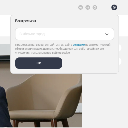
Ваш регион
ы
Меню
Все теги
Выберите город
Продолжая пользоваться сайтом, вы даёте
согласие
на автоматический
сбор и анализ ваших данных, необходимых для работы сайта и его
улучшения, использование файлов cookie.
Ок