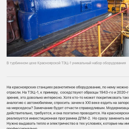
В турбинном цехе Красноярской ТЭЦ-1 уникальный набор оборудования
На красноярских станциях разнотипное оборудование, по нему можно
отрасли. На ТЭЦ-1, к примеру, соседствуют образцы 1943-го и 2020-г
зрения, это довольно интересно. Хотя кто-то может покритиковать так
аналогию с автомобилями, спросить: зачем в XXI веке ездить на запо
на мерседесы? Замечание будет отчасти справедливым. Модернизаци
действительно, требуется, и она поэтапно проводится. На красноярск
реализуется инвестиционная программа ДПМ-2. Но сразу заменить ве
Нужно выдавать тепло и электричество в тех условиях, которые мы им
профессионально.