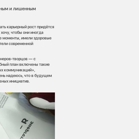
енным и лишенным
нать карьерный рост придётся
 хочу, чтобы они иногда
ые моменты, имели здоровые
ители современной
енеров-творцов — с
бный план включены такие
ых коммуникаций»,
ень надеюсь, что в будущем
вных инициатив.