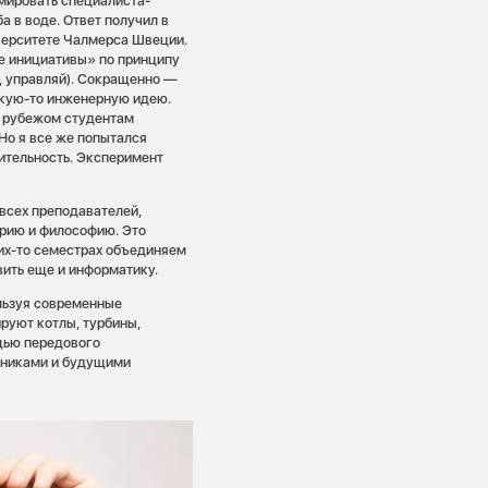
рмировать специалиста-
а в воде. Ответ получил в
верситете Чалмерса Швеции.
е инициативы» по принципу
уй, управляй). Сокращенно —
акую-то инженерную идею.
За рубежом студентам
 Но я все же попытался
ительность. Эксперимент
всех преподавателей,
орию и философию. Это
их-то семестрах объединяем
авить еще и информатику.
ользуя современные
руют котлы, турбины,
щью передового
книками и будущими