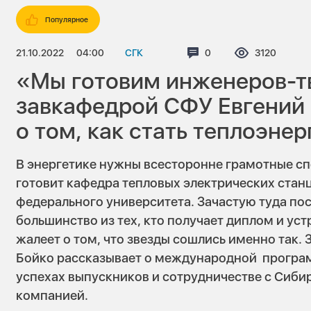
Популярное
21.10.2022
04:00
СГК
Комментариев:
0
Просмотров
3120
«Мы готовим инженеров-
завкафедрой СФУ Евгений 
о том, как стать теплоэне
В энергетике нужны всесторонне грамотные сп
готовит кафедра тепловых электрических стан
федерального университета. Зачастую туда пос
большинство из тех, кто получает диплом и уст
жалеет о том, что звезды сошлись именно так
Бойко рассказывает о международной програм
успехах выпускников и сотрудничестве с Сиб
компанией.