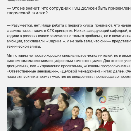
— Это не значит, что сотрудник ТЭЦ должен быть приземл
творческой жилки?
— Разумеется, нет. Наши ребята с первого курса понимают, что начи
с самых низов: такие в СГК принципы. Но как заведующий кафедрой, я
ходили в розовых очках: замечали не только проблемы, но и позитивн
амбиции, восклицали: «Эврика!». И не забывали, что они — представ
технической элиты.
Мы готовим не просто хороших специалистов-исполнителей, но и инж
системным мышлением и цифровыми компетенциями. Для этого в уче
дисциплины, как «Управление проектами», «Основы профессиональн
«Ответственные инновации», «Деловой менеджмент» и так далее. Оч
наши выпускники примут участие во внедрении в производство проры