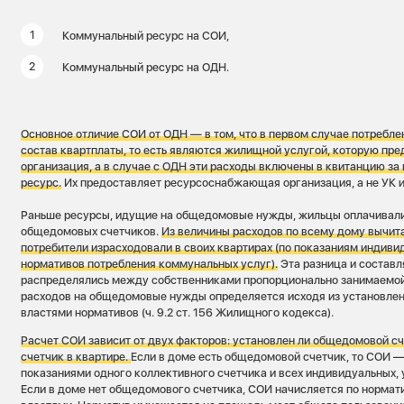
Коммунальный ресурс на СОИ,
Коммунальный ресурс на ОДН.
Основное отличие СОИ от ОДН — в том, что в первом случае потребле
состав квартплаты, то есть являются жилищной услугой, которую п
организация, а в случае с ОДН эти расходы включены в квитанцию з
ресурс.
Их предоставляет ресурсоснабжающая организация, а не УК 
Раньше ресурсы, идущие на общедомовые нужды, жильцы оплачивали
общедомовых счетчиков.
Из величины расходов по всему дому вычита
потребители израсходовали в своих квартирах (по показаниям индиви
нормативов потребления коммунальных услуг).
Эта разница и составл
распределялись между собственниками пропорционально занимаемой
расходов на общедомовые нужды определяется исходя из установле
властями нормативов (ч. 9.2 ст. 156 Жилищного кодекса).
Расчет СОИ зависит от двух факторов: установлен ли общедомовой сч
счетчик в квартире.
Если в доме есть общедомовой счетчик, то СОИ 
показаниями одного коллективного счетчика и всех индивидуальных, 
Если в доме нет общедомового счетчика, СОИ начисляется по нормат