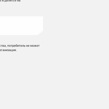
 и делится на
тва, потребитель не может
рганизация.