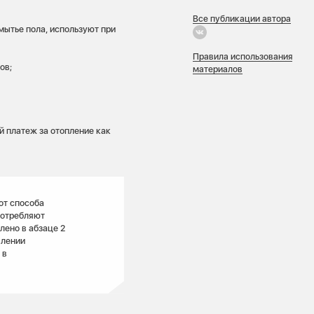
Все публикации автора
мытье пола, используют при
Правила использования
ов;
материалов
й платеж за отопление как
от способа
потребляют
лено в абзаце 2
влении
 в