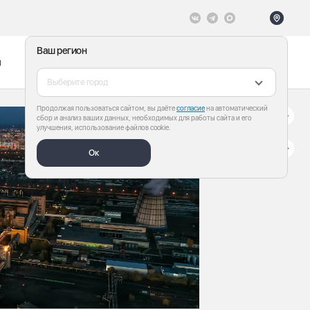
Ваш регион
ы
Меню
Все теги
Выберите город
Продолжая пользоваться сайтом, вы даёте
согласие
на автоматический
сбор и анализ ваших данных, необходимых для работы сайта и его
улучшения, использование файлов cookie.
Ок