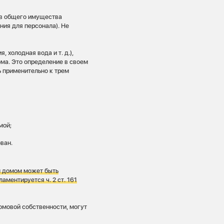
ав общего имущества
ния для персонала). Не
 холодная вода и т. д.),
ма. Это определение в своем
ь применительно к трем
мой;
ван.
м домом может быть
ламентируется ч. 2 ст. 161
омовой собственности, могут