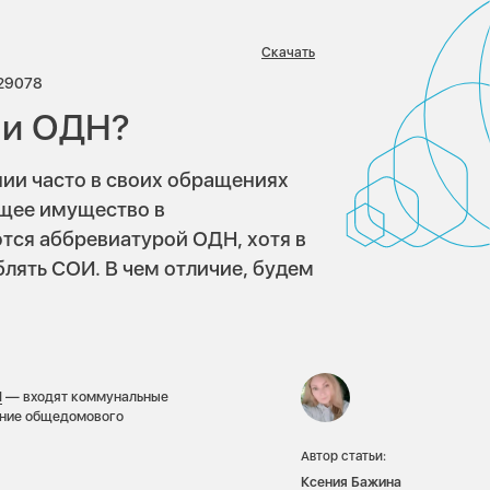
Скачать
иев:
Просмотров:
29078
 и ОДН?
ии часто в своих обращениях
бщее имущество в
тся аббревиатурой ОДН, хотя в
лять СОИ. В чем отличие, будем
И
— входят коммунальные
ание общедомового
Автор статьи:
Ксения Бажина