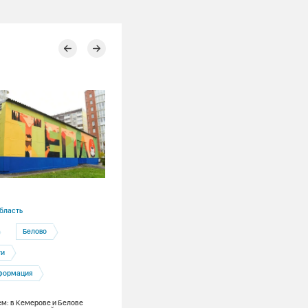
01.04.2026
бласть
СГК
Белово
Полезная информация
ти
Канал СГК стал доступен в мессендж
MAX
формация
м: в Кемерове и Белове