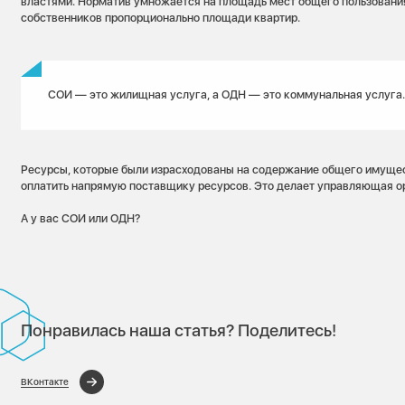
властями. Норматив умножается на площадь мест общего пользования
собственников пропорционально площади квартир.
СОИ — это жилищная услуга, а ОДН — это коммунальная услуга.
Ресурсы, которые были израсходованы на содержание общего имущес
оплатить напрямую поставщику ресурсов. Это делает управляющая о
А у вас СОИ или ОДН?
Понравилась наша статья? Поделитесь!
ВКонтакте