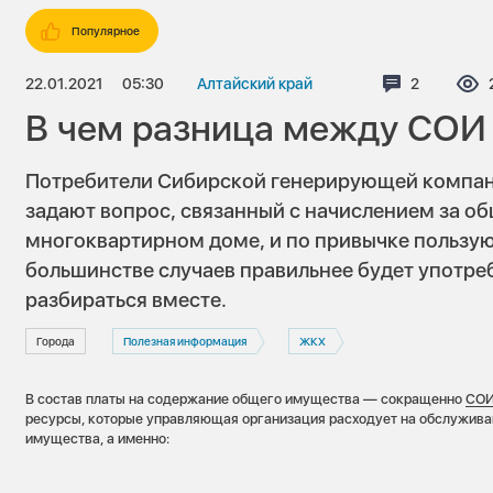
Популярное
22.01.2021
05:30
Алтайский край
Комментар
2
В чем разница между СОИ
Потребители Сибирской генерирующей компан
задают вопрос, связанный с начислением за о
многоквартирном доме, и по привычке пользую
большинстве случаев правильнее будет употреб
разбираться вместе.
Города
Полезная информация
ЖКХ
В состав платы на содержание общего имущества — сокращенно
СО
ресурсы, которые управляющая организация расходует на обслужив
имущества, а именно: