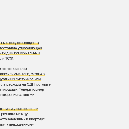
нные ресурсы входят в
редоставила управляющая
а каждый коммунальный
или ТСЖ.
 по показаниям
лась сумма того, сколько
дуальных счетчиков или
яла расходы на ОДН, которые
 площади. Теперь размер
нных региональными
етчик и установлен ли
— разница между
установленных в квартире.
иву, утвержденному