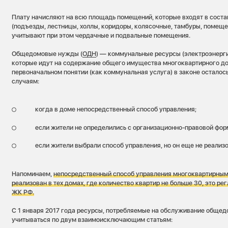
Плату начисляют на всю площадь помещений, которые входят в сост
(подъезды, лестницы, холлы, коридоры, колясочные, тамбуры, помеще
учитывают при этом чердачные и подвальные помещения.
Общедомовые нужды (
ОДН
) — коммунальные ресурсы (электроэнергия,
которые идут на содержание общего имущества многоквартирного до
первоначальном понятии (как коммунальная услуга) в законе осталос
случаям:
когда в доме непосредственный способ управления;
если жители не определились с организационно-правовой фор
если жители выбрали способ управления, но он еще не реализо
Напоминаем,
непосредственный способ управления многоквартирны
реализован в тех домах, где количество квартир не больше 30, это рег
ЖК РФ.
С 1 января 2017 года ресурсы, потребляемые на обслуживание общед
учитываться по двум взаимоисключающим статьям: