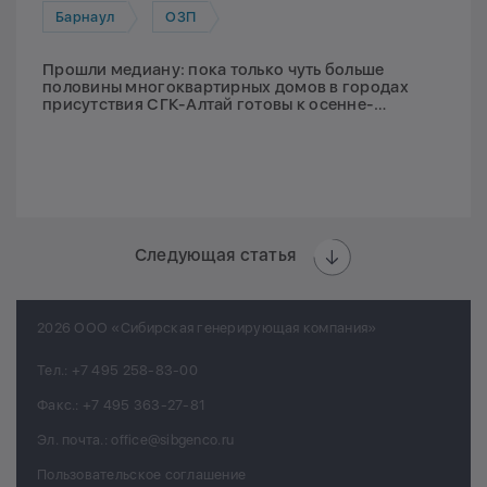
Барнаул
ОЗП
Прошли медиану: пока только чуть больше
половины многоквартирных домов в городах
присутствия СГК-Алтай готовы к осенне-
зимнему периоду
Следующая статья
2026 ООО «Сибирская генерирующая компания»
Тел.:
+7 495 258-83-00
Факс.:
+7 495 363-27-81
Эл. почта.:
office@sibgenco.ru
Пользовательское соглашение