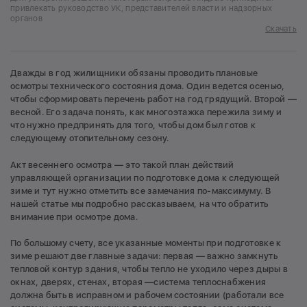
привлекать руководство УК, представителей власти и надзорных
органов
Скачать
Дважды в год жилищники обязаны проводить плановые
осмотры технического состояния дома. Один ведется осенью,
чтобы сформировать перечень работ на год грядущий. Второй —
весной. Его задача понять, как многоэтажка пережила зиму и
что нужно предпринять для того, чтобы дом был готов к
следующему отопительному сезону.
Акт весеннего осмотра — это такой план действий
управляющей организации по подготовке дома к следующей
зиме и тут нужно отметить все замечания по-максимуму. В
нашей статье мы подробно рассказываем, на что обратить
внимание при осмотре дома.
По большому счету, все указанные моменты при подготовке к
зиме решают две главные задачи: первая — важно замкнуть
тепловой контур здания, чтобы тепло не уходило через дыры в
окнах, дверях, стенах, вторая —система теплоснабжения
должна быть в исправном и рабочем состоянии (работали все