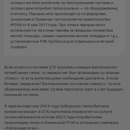
сколько жители заплатили за тепло равными частями и
сколько дом потребил тепла реально — по общедомовому
счетчику. Перерасчеты производятся по формулам,
указанным в Правилах постановления правительства
№354 от 6 мая 2011 года. При этом в перерасчетах
используются льготные тарифы (в пределах норматива
жилой площади, свыше норматива жилой площади и т.д.),
установленные РЭК Кузбасса для отдельных категорий
граждан.
Если оплата по системе 1/12 оказалась меньше фактического
потребления тепла, то перерасчет был произведен со знаком
«плюс», то есть жителям дома необходимо доплатить. А если
больше, перерасчет был выполнен со знаком «минус», то есть
образовалась экономия. Сумма переплаты идет в счет будущих
платежей за тепло.
В первом квартале 2024 года Сибирская теплосбытовая
компания (входит в СГК) выполнила перерасчет за услуги
теплоснабжения по итогам 2023 года потребителям,
получающим тепло от Беловской ГРЭС и котельных компании
«Теплоэнергетик».