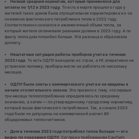
Низкий средний норматив, который применялся для
оплаты по 1/12 в 2023 году.
То есть в марте прошлого года у
жителей таких домов была отрицательная корректировка из-за
снижения фактического потребления тепла в 2022 году.
Соответственно снизился и ежемесячный объем тепла, за
который жители оплачивали равными долями в 2023 году. А по
факту тепла дом потребил больше. Эта разница и образовала
доплату.
Нештатные ситуации работы приборов учета в течении
2023 года.
То есть ОДПУ выходили из строя, а УК оперативно не
устраняли поломку, приборы могли не работать по нескольку
месяцев.
ОДПУ были сняты с коммерческого учета и не введены в
начале отопительного сезона.
Это привело к тому, что первые
три месяца теплопотребление определялось по среднему
значению, а затем — по утвержденному городскому нормативу,
который выше фактического потребления. Так, в начале 2023
года были не допущены на коммерческий расчет 80
общедомовых теплосчетчиков.
Дом в течение 2023 года потреблял тепла больше — это
видно по показания ОДПУ.
Согласно требованиям СанПиН,