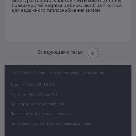
Лето в разгаре: на Канской ТЭЦ меняют 21 тонну
поверхностей нагрева и обновляют 5 из 7 котлов
для надежного теплоснабжения зимой
Следующая статья
2026 ООО «Сибирская генерирующая компания»
Тел.:
+7 495 258-83-00
Факс.:
+7 495 363-27-81
Эл. почта.:
office@sibgenco.ru
Пользовательское соглашение
Политика обработки персональных данных