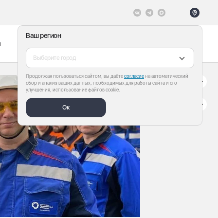
Ваш регион
ы
Меню
Все теги
Выберите город
Продолжая пользоваться сайтом, вы даёте
согласие
на автоматический
сбор и анализ ваших данных, необходимых для работы сайта и его
улучшения, использование файлов cookie.
Ок