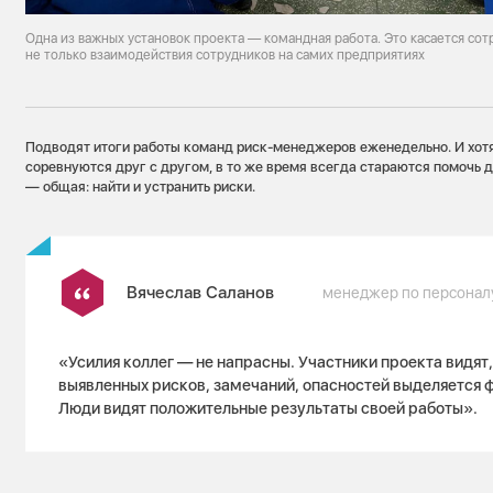
Одна из важных установок проекта — командная работа. Это касается сотр
не только взаимодействия сотрудников на самих предприятиях
Подводят итоги работы команд риск-менеджеров еженедельно. И хот
соревнуются друг с другом, в то же время всегда стараются помочь д
— общая: найти и устранить риски.
Вячеслав Саланов
менеджер по персонал
«Усилия коллег — не напрасны. Участники проекта видят,
выявленных рисков, замечаний, опасностей выделяется 
Люди видят положительные результаты своей работы».