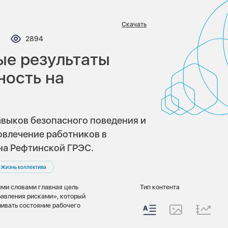
Скачать
мментариев:
Просмотров:
2894
ые результаты
ность на
авыков безопасного поведения и
овлечение работников в
 на Рефтинской ГРЭС.
Жизнь коллектива
ми словами главная цель
Тип контента
равления рисками», который
нивать состояние рабочего