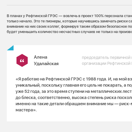
В планах у Рефтинской ГРЭС — вовлечь в проект 100% персонала стан
только начало. Это те пионеры, которые научившись замечать риски с
внимание на них своих коллег, формируя таким образом безопасное п
будет уменьшить количество несчастных случаев не только на производ
Алена
председатель первичной
Удалайская
организации Рефтинской
«Я работаю на Рефтинской ГРЭС с 1988 года. И, на мой вз
уникальный, поскольку главная его цель не покарать, а п
уже 52 года, за это время ступени на металлических ле
до блеска, соответственно, высока степень риска посколь
именно на такие детали обращаем внимание мы — риск-
мастера».