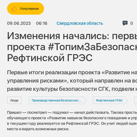
Популярное
09.06.2023
06:16
Свердловская область
Ко
0
Изменения начались: перв
проекта #ТопимЗаБезопас
Рефтинской ГРЭС
Первые итоги реализации проекта «Развитие н
управления рисками», который направлен на в
развитие культуры безопасности СГК, подвели
Люди
Производственная безопасность
Рефтинская ГРЭС
Пришел — посмотрел — подумал — начал действовать. Такова просты
обучающего проекта «Развитие навыков безопасного поведения и уп
в текущем году реализуется на Рефтинской ГРЭС. Он учит людей оце
места и видеть возможные риски.