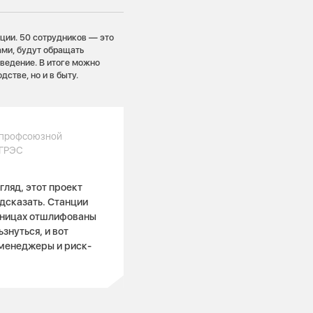
ции. 50 сотрудников — это
ами, будут обращать
оведение. В итоге можно
стве, но и в быту.
 профсоюзной
 ГРЭС
гляд, этот проект
одсказать. Станции
стницах отшлифованы
знуться, и вот
менеджеры и риск-