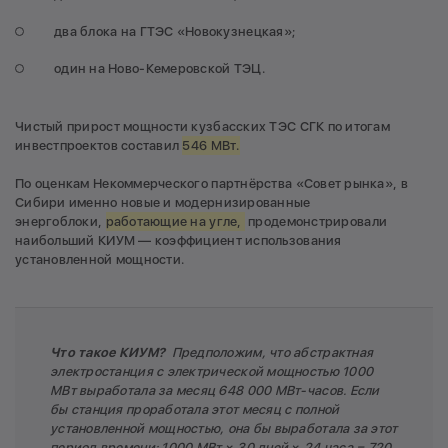
два блока на ГТЭС «Новокузнецкая»;
один на Ново-Кемеровской ТЭЦ.
Чистый прирост мощности кузбасских ТЭС СГК по итогам
инвестпроектов составил
546 МВт.
По оценкам Некоммерческого партнёрства «Совет рынка», в
Сибири именно новые и модернизированные
энергоблоки,
работающие на угле,
продемонстрировали
наибольший КИУМ — коэффициент использования
установленной мощности.
Что такое КИУМ?
Предположим, что абстрактная
электростанция с электрической мощностью 1000
МВт выработала за месяц 648 000 МВт-часов. Если
бы станция проработала этот месяц с полной
установленной мощностью, она бы выработала за этот
период времени: 1000 МВт × 30 дней × 24 часа = 720