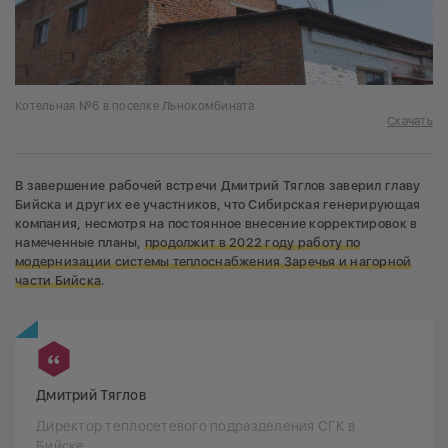
Котельная №6 в поселке Льнокомбината
Скачать
В завершение рабочей встречи Дмитрий Тяглов заверил главу
Бийска и других ее участников, что Сибирская генерирующая
компания, несмотря на постоянное внесение корректировок в
намеченные планы,
продолжит в 2022 году работу по
модернизации системы теплоснабжения Заречья и нагорной
части Бийска
.
Дмитрий Тяглов
Директор теплосетевого подразделения СГК в
Бийске