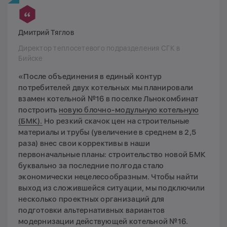
Дмитрий Тяглов
Директор теплосетевого подразделения СГК в
Бийске
«После объединения в единый контур
потребителей двух котельных мы планировали
взамен котельной №16 в поселке Льнокомбинат
построить
новую блочно-модульную котельную
(БМК).
Но резкий скачок цен на строительные
материалы и трубы (увеличение в среднем в 2,5
раза) внес свои коррективы в наши
первоначальные планы: строительство новой БМК
буквально за последние полгода стало
экономически нецелесообразным. Чтобы найти
выход из сложившейся ситуации, мы подключили
несколько проектных организаций для
подготовки альтернативных вариантов
модернизации действующей котельной №16.