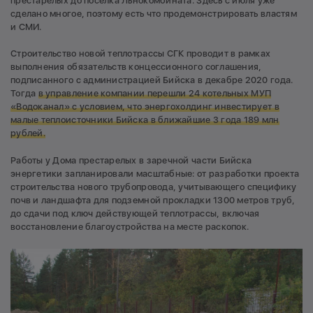
престарелых до поселка Льнокомбината. Здесь с июля уже
сделано многое, поэтому есть что продемонстрировать властям
и СМИ.
Строительство новой теплотрассы СГК проводит в рамках
выполнения обязательств концессионного соглашения,
подписанного c администрацией Бийска в декабре 2020 года.
Тогда
в управление компании перешли 24 котельных МУП
«Водоканал» с условием, что энергохолдинг инвестирует в
малые теплоисточники Бийска в ближайшие 3 года 189 млн
рублей.
Работы у Дома престарелых в заречной части Бийска
энергетики запланировали масштабные: от разработки проекта
строительства нового трубопровода, учитывающего специфику
почв и ландшафта для подземной прокладки 1300 метров труб,
до сдачи под ключ действующей теплотрассы, включая
восстановление благоустройства на месте раскопок.