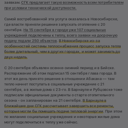
заявкам.
СГК предлагает такую возможность всем потребителям
при условии технической доступности.
Самой востребованной эта услуга оказалась в Новосибирске,
где власти приняли решение запускать отопление с 20
сентября.
На 15 сентября в городе уже 107 социальных
учреждений подключены к теплу, всего заявки на досрочную
подачу подали 250 объектов
.
В Новосибирске из-за
особенностей системы теплоснабжения процесс запуска тепла
более длительный, чем в других городах, и может занимать до
двух недель.
С 20 сентября объявлен осенне-зимний период и в Бийске.
Распоряжение об этом подписал 15 сентября глава города. В
этот же день принято решение в отношении Абакана –– там
тепло начнет поступать в социальные учреждение с 21
сентября, а в жилые дома с 23-го. В Барнауле и Рубцовске тоже
подписали официальные документы о старте отопительного
сезона - он запланирован на 21 сентября.
В Барнауле в
ближайшие дни СГК рассчитывает завершить все ремонты,
которые могли бы помешать подаче тепловой энергии
. При этом
по желанию социальные учреждения и некоторые жилые дома
могут подключиться к теплу уже сейчас.