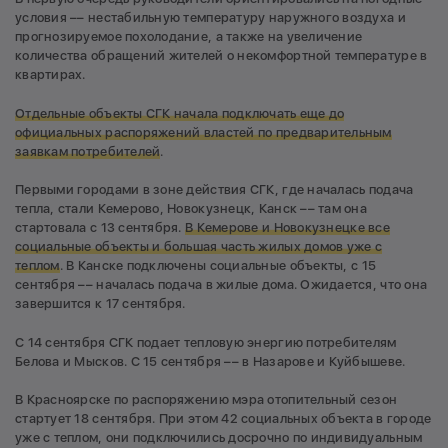
условия –– нестабильную температуру наружного воздуха и
прогнозируемое похолодание, а также на увеличение
количества обращений жителей о некомфортной температуре в
квартирах.
Отдельные объекты СГК начала подключать еще до
официальных распоряжений властей по предварительным
заявкам потребителей
.
Первыми городами в зоне действия СГК, где началась подача
тепла, стали Кемерово, Новокузнецк, Канск –– там она
стартовала с 13 сентября.
В Кемерове и Новокузнецке все
социальные объекты и большая часть жилых домов уже с
теплом
. В Канске подключены социальные объекты, с 15
сентября –– началась подача в жилые дома. Ожидается, что она
завершится к 17 сентября.
С 14 сентября СГК подает тепловую энергию потребителям
Белова и Мысков. С 15 сентября –– в Назарове и Куйбышеве.
В Красноярске по распоряжению мэра отопительный сезон
стартует 18 сентября. При этом 42 социальных объекта в городе
уже с теплом, они подключились досрочно по индивидуальным