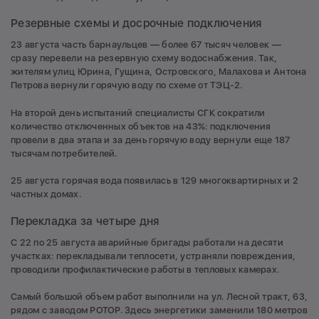
Резервные схемы и досрочные подключения
23 августа часть барнаульцев — более 67 тысяч человек —
сразу перевели на резервную схему водоснабжения. Так,
жителям улиц Юрина, Гущина, Островского, Малахова и Антона
Петрова вернули горячую воду по схеме от ТЭЦ-2.
На второй день испытаний специалисты СГК сократили
количество отключенных объектов на 43%: подключения
провели в два этапа и за день горячую воду вернули еще 187
тысячам потребителей.
25 августа горячая вода появилась в 129 многоквартирных и 2
частных домах.
Перекладка за четыре дня
С 22 по 25 августа аварийные бригады работали на десяти
участках: перекладывали теплосети, устраняли повреждения,
проводили профилактические работы в тепловых камерах.
Самый большой объем работ выполнили на ул. Лесной тракт, 63,
рядом с заводом РОТОР. Здесь энергетики заменили 180 метров