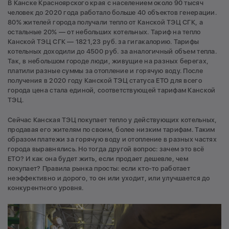
В Канске Красноярского края с населением около 90 тысяч
человек до 2020 года работало больше 40 объектов генерации.
80% жителей города получали тепло от Канской ТЭЦ СГК, а
остальные 20% — от небольших котельных. Тариф на тепло
Канской ТЭЦ СГК — 1821,23 руб. за гигакалорию. Тарифы
котельных доходили до 4500 руб. за аналогичный объем тепла.
Так, в небольшом городе люди, живущие на разных берегах,
платили разные суммы за отопление и горячую воду. После
получения в 2020 году Канской ТЭЦ статуса ЕТО для всего
города цена стала единой, соответствующей тарифам Канской
ТЭЦ.
Сейчас Канская ТЭЦ покупает тепло у действующих котельных,
продавая его жителям по своим, более низким тарифам. Таким
образом платежи за горячую воду и отопление в разных частях
города выравнялись. Но тогда другой вопрос: зачем это всё
ЕТО? И как она будет жить, если продает дешевле, чем
покупает? Правила рынка просты: если кто-то работает
неэффективно и дорого, то он или уходит, или улучшается до
конкурентного уровня.