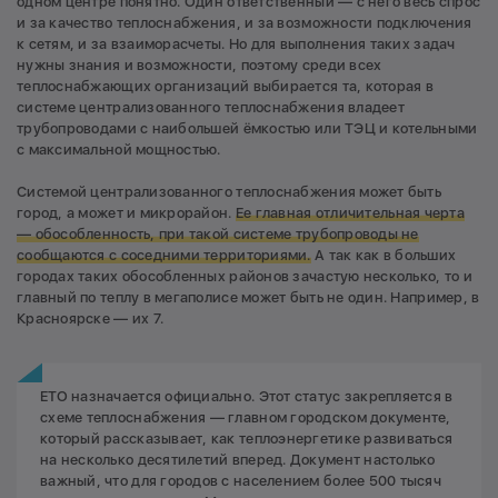
одном центре понятно. Один ответственный — с него весь спрос
и за качество теплоснабжения, и за возможности подключения
к сетям, и за взаиморасчеты. Но для выполнения таких задач
нужны знания и возможности, поэтому среди всех
теплоснабжающих организаций выбирается та, которая в
системе централизованного теплоснабжения владеет
трубопроводами с наибольшей ёмкостью или ТЭЦ и котельными
с максимальной мощностью.
Системой централизованного теплоснабжения может быть
город, а может и микрорайон.
Ее главная отличительная черта
— обособленность, при такой системе трубопроводы не
сообщаются с соседними территориями.
А так как в больших
городах таких обособленных районов зачастую несколько, то и
главный по теплу в мегаполисе может быть не один. Например, в
Красноярске — их 7.
ЕТО назначается официально. Этот статус закрепляется в
схеме теплоснабжения — главном городском документе,
который рассказывает, как теплоэнергетике развиваться
на несколько десятилетий вперед. Документ настолько
важный, что для городов с населением более 500 тысяч