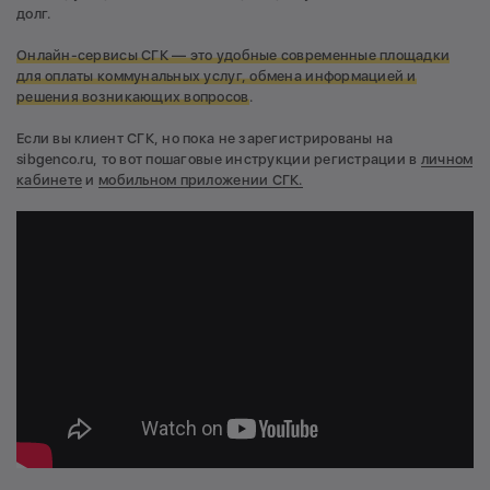
долг.
Онлайн-сервисы СГК — это удобные современные площадки
для оплаты коммунальных услуг, обмена информацией и
решения возникающих вопросов
.
Если вы клиент СГК, но пока не зарегистрированы на
sibgenco.ru, то вот пошаговые инструкции регистрации в
личном
кабинете
и
мобильном приложении СГК.