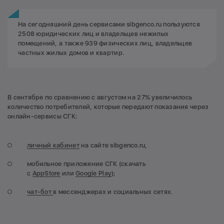
На сегодняшний день сервисами sibgenco.ru пользуются
2508 юридических лиц и владельцев нежилых
помещений, а также 939 физических лиц, владельцев
частных жилых домов и квартир.
В сентябре по сравнению с августом на 27% увеличилось
количество потребителей, которые передают показания через
онлайн-сервисы СГК:
личный кабинет
на сайте sibgenco.ru,
мобильное приложение СГК (скачать
с
AppStore
или
Google Play
);
чат-бот
в мессенджерах и социальных сетях.