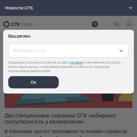
Новости СГК
Ваш регион
Выберите город
Продолжая пользоваться сайтом, вы даёте
согласие
на автоматический сбор и
анализ ваших данных, необходимых для работы сайта и его улучшения,
использование файлов cookie.
Ок
Дистанционные сервисы СГК набирают
популярность у кемеровчан
В Кемерове растет популярность онлайн-сервисов