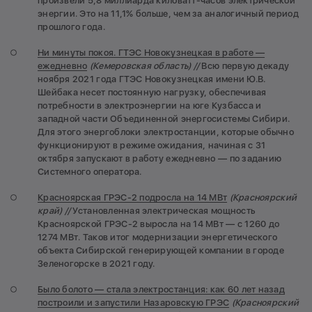
произвели 5,8 миллиарда киловатт-часов электрической
энергии. Это на 11,1% больше, чем за аналогичный период
прошлого года.
Ни минуты покоя. ГТЭС Новокузнецкая в работе —
ежедневно
(Кемеровская область) //
Всю первую декаду
ноября 2021 года ГТЭС Новокузнецкая имени Ю.В.
Шейбака несет постоянную нагрузку, обеспечивая
потребности в электроэнергии на юге Кузбасса и
западной части Объединенной энергосистемы Сибири.
Для этого энергоблоки электростанции, которые обычно
функционируют в режиме ожидания, начиная с 31
октября запускают в работу ежедневно — по заданию
Системного оператора.
Красноярская ГРЭС-2 подросла на 14 МВт
(Красноярский
край) //
Установленная электрическая мощность
Красноярской ГРЭС-2 выросла на 14 МВт — с 1260 до
1274 МВт. Таков итог модернизации энергетического
объекта Сибирской генерирующей компании в городе
Зеленогорске в 2021 году.
Было болото — стала электростанция: как 60 лет назад
построили и запустили Назаровскую ГРЭС
(Красноярский