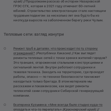
край) //
Продолжаем рассказ об истории Назаровской
ГРЭС СГК, которая в 2021 году отмечает 60-летний
юбилей. Строительство электростанции стало настоящим
трудовым подвигом: за несколько лет она будто бы из
ниоткуда выросла на заболоченном берегу реки Чулым.
Тепловые сети: взгляд изнутри
Ремонт труб в деталях: что происходит по ту сторону
ограждений?
(Республика Хакасия) //
Как выглядят
ремонты тепловых сетей с точки зрения жителей городов?
Это траншея, огороженная стальными конструкциями и
сигнальной лентой. Внутри работают сотрудники и
тяжелая техника. Заходить на территорию, где проходят
работы, опасно — по технике безопасности там может
находиться только бригада. В этом материале мы
расскажем и покажем всем, как видят ремонты
теплосетей сами сотрудники Сибирской генерирующей
компании.
Екатерина Кузьмина: «Мне всегда было стыдно куда-то
опоздать и что-то перепутать»
(Красноярский край) //