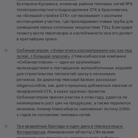
Екатерина Кузьмина, инженер района тепловых сетей №6
теплотранспортного подразделения СГК в Красноярске,
на «Большой стройке СГК» согласовывает с разными
инстанциями участки, где прокладывают новые трубы для
замещения малых котельных мощностями ТЭЦ. Благодаря
таланту вести переговоры и настойчивости она это делает
в кратчайшие сроки.
Сибэнергопром: «Энергетики рассматривали нас как под
лупой, с большой опаской»
//
Новосибирская компания
«Сибэнергопром» — один из крупнейших
производителей и поставщиков железобетонных изделий
для строительства теплосетей сразу в нескольких
регионах. Ее директор Николай Белкин рассказал
sibgenco.online, как долго пришлось добиваться заказов от
предприятий СГК, в каких крупных проектах
Сибэнергопром принял участие в этом году, удается ли
нивелировать рост цен на продукцию, а также поделился
мнением, почему Новосибирск напоминает Астану 2000-
х годов по состоянию тепловых сетей.
Три аварийные бригады и один день в Новокузнецке.
Фоторепортаж
(Кемеровская область) //
Во время
отопительного периода на тепловых сетях работы у