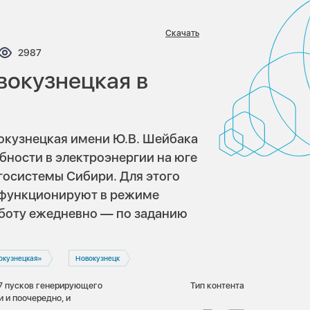
Скачать
нтариев:
Просмотров:
2987
вокузнецкая в
окузнецкая имени Ю.В. Шейбака
бности в электроэнергии на юге
госистемы Сибири. Для этого
 функционируют в режиме
работу ежедневно — по заданию
окузнецкая»
Новокузнецк
17 пусков генерирующего
Тип контента
 и поочередно, и