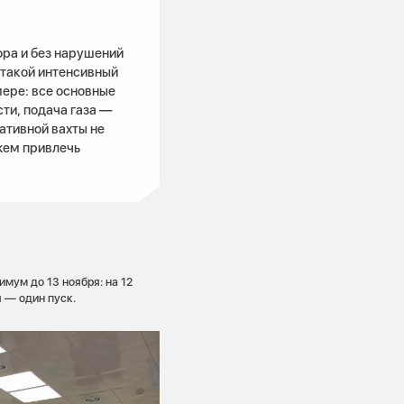
ра и без нарушений
 такой интенсивный
мере: все основные
ти, подача газа —
ративной вахты не
жем привлечь
мум до 13 ноября: на 12
 — один пуск.