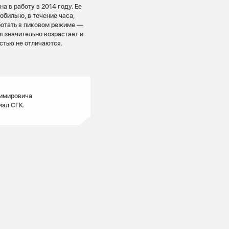
 в работу в 2014 году. Ее
бильно, в течение часа,
аботать в пиковом режиме —
я значительно возрастает и
остью не отличаются.
димировича
иал СГК.