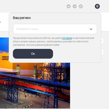
Ваш регион
ы
Меню
Все теги
Выберите город
Продолжая пользоваться сайтом, вы даёте
согласие
на автоматический
сбор и анализ ваших данных, необходимых для работы сайта и его
улучшения, использование файлов cookie.
Ок