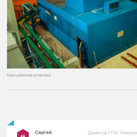
Газотурбинная установка
Сергей
Директор ГТЭС Новокуз