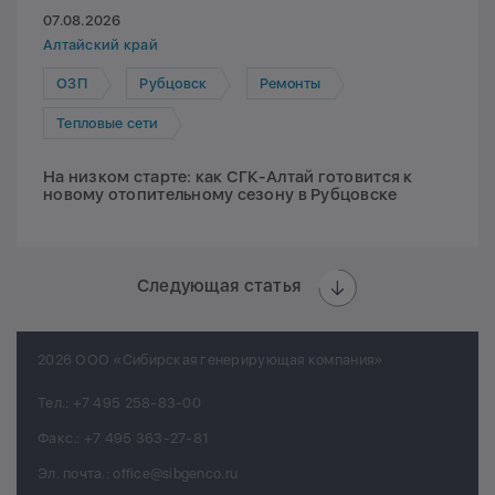
07.08.2026
Алтайский край
ОЗП
Рубцовск
Ремонты
Тепловые сети
На низком старте: как СГК-Алтай готовится к
новому отопительному сезону в Рубцовске
Следующая статья
2026 ООО «Сибирская генерирующая компания»
Тел.:
+7 495 258-83-00
Факс.:
+7 495 363-27-81
Эл. почта.:
office@sibgenco.ru