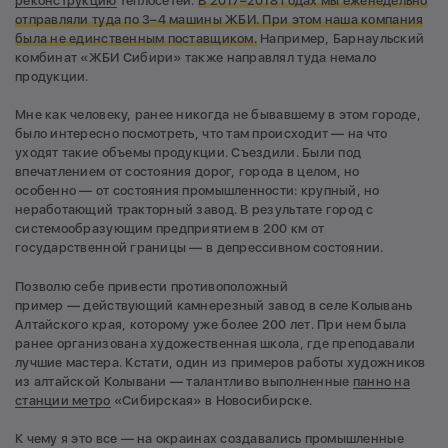
реконструкцию
теплосетей.
В 2017–2018 годах мы еженедельно
отправляли туда по 3–4 машины ЖБИ. При этом наша компания
была не единственным поставщиком.
Например, Барнаульский
комбинат «ЖБИ Сибири» также направлял туда немало
продукции.
Мне как человеку, ранее никогда не бывавшему в этом городе,
было интересно посмотреть, что там происходит — на что
уходят такие объемы продукции. Съездили. Были под
впечатлением от состояния дорог, города в целом, но
особенно — от состояния промышленности: крупный, но
неработающий тракторный завод. В результате город с
системообразующим предприятием в 200 км от
государственной границы — в депрессивном состоянии.
Позволю себе привести противоположный
пример — действующий камнерезный завод в селе Колывань
Алтайского края, которому уже более 200 лет. При нем была
ранее организована художественная школа, где преподавали
лучшие мастера. Кстати, один из примеров работы художников
из алтайской Колывани — талантливо выполненные
панно на
станции метро
«Сибирская» в Новосибирске.
К чему я это все — на окраинах создавались промышленные