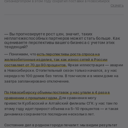
Сибэнергопром в этом году сократил поставки в Новосибирск
Скачать
— Вы прогнозируете рост цен, значит, таких
неплатежеспособных партнеров может стать больше. Как
оцениваете перспективы вашего бизнеса с учетом этих
тенденций?
— Понимаем, что
е
сть
п
ерспективы роста спроса на
железобетонные изделия, так как и
знос сетей в России
составляет от 70 до 90 процентов.
Яркая иллюстрация — аварии
в Новосибирске. Отопительный сезон только начался, а у нас
нередко по 100 домов без тепла. В том числе и в моем доме на
завтра запланировано отключение.
По Новосибирску объемы поставок у нас упали в 4 раза в
сравнении с прошлым годом.
Для сравнения могу
привести Кузбасский и Алтайский филиалы СГК: у нас там по
этому году идет прирост объема на 5–10 процентов — и такая
динамика сохраняется последние несколько лет.
Состояние дел в родном городе печалит: мы видим результат