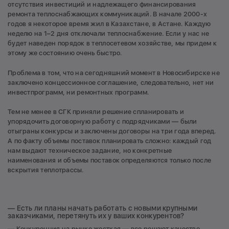
отсутствия инвестиций и надлежащего финансирования
ремонта теплоснабжающих коммуникаций. В начале 2000-х
годов я некоторое время жил в Казахстане, в Астане. Каждую
неделю на 1–2 дня отключали теплоснабжение. Если у нас не
будет наведен порядок в теплосетевом хозяйстве, мы придем к
этому же состоянию очень быстро.
Проблема в том, что на сегодняшний момент в Новосибирске не
заключено концессионное соглашение, следовательно, нет ни
инвестпрограмм, ни ремонтных программ.
Тем не менее в СГК приняли решение спланировать и
упорядочить договорную работу с подрядчиками — были
отыграны конкурсы и заключены договоры на три года вперед.
А по факту объемы поставок планировать сложно: каждый год
нам выдают техническое задание, но конкретные
наименования и объемы поставок определяются только после
вскрытия теплотрассы.
— Есть ли планы начать работать с новыми крупными
заказчиками, перетянуть их у ваших конкурентов?
— Конкуренция на рынке жесткая — все решают качество,