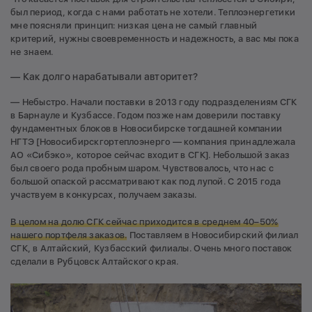
был период, когда с нами работать не хотели. Теплоэнергетики
мне поясняли принцип: низкая цена не самый главный
критерий, нужны своевременность и надежность, а вас мы пока
не знаем.
— Как долго нарабатывали авторитет?
— Небыстро. Начали поставки в 2013 году подразделениям СГК
в Барнауле и Кузбассе. Годом позже нам доверили поставку
фундаментных блоков в Новосибирске тогдашней компании
НГТЭ [Новосибирскгортеплоэнерго — компания принадлежала
АО «Сибэко», которое сейчас входит в СГК]. Небольшой заказ
был своего рода пробным шаром. Чувствовалось, что нас с
большой опаской рассматривают как под лупой. С 2015 года
участвуем в конкурсах, получаем заказы.
В целом на долю СГК сейчас приходится в среднем 40–50%
нашего портфеля заказов.
Поставляем в Новосибирский филиал
СГК, в Алтайский, Кузбасский филиалы. Очень много поставок
сделали в Рубцовск Алтайского края.