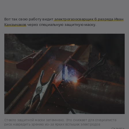
Вот так свою работу видит
электрогазосварщик 6 разряда Иван
Канзычаков
через специальную защитную маску.
Стекло защитной маски затемнено. Это снижает для специалиста
риск навредить зрению из-за ярких вспышек электродов
Скачать