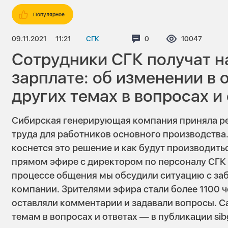
Популярное
09.11.2021
11:21
СГК
Комментариев:
0
Просмотров:
10047
Сотрудники СГК получат н
зарплате: об изменении в 
других темах в вопросах и
Сибирская генерирующая компания приняла р
труда для работников основного производства.
коснется это решение и как будут производить
прямом эфире с директором по персоналу СГК
процессе общения мы обсудили ситуацию с за
компании. Зрителями эфира стали более 1100 ч
оставляли комментарии и задавали вопросы. 
темам в вопросах и ответах — в публикации sibg