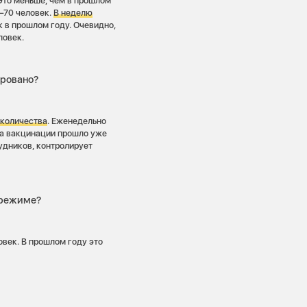
Это меньше, чем в прошлом
–70 человек.
В неделю
ак в прошлом году. Очевидно,
ловек.
ировано?
 количества
. Еженедельно
та вакцинации прошло уже
удников, контролирует
 режиме?
век. В прошлом году это