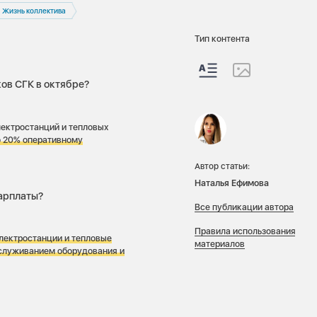
Жизнь коллектива
Тип контента
ов СГК в октябре?
лектростанций и тепловых
о 20% оперативному
Автор статьи:
Наталья Ефимова
арплаты?
Все публикации автора
Правила использования
электростанции и тепловые
материалов
бслуживанием оборудования и