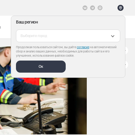
Ваш регион
ы
Меню
Все теги
Выберите город
Продолжая пользоваться сайтом, вы даёте
согласие
на автоматический
сбор и анализ ваших данных, необходимых для работы сайта и его
улучшения, использование файлов cookie.
Ок