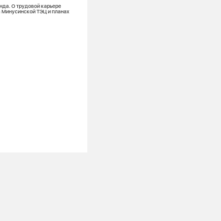
енда. О трудовой карьере
 Минусинской ТЭЦ и планах
«Смены вдохновения» на Абаканской