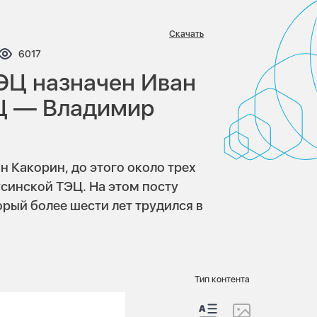
Скачать
нтариев:
Просмотров:
6017
ЭЦ назначен Иван
Ц — Владимир
 Какорин, до этого около трех
синской ТЭЦ. На этом посту
рый более шести лет трудился в
Тип контента