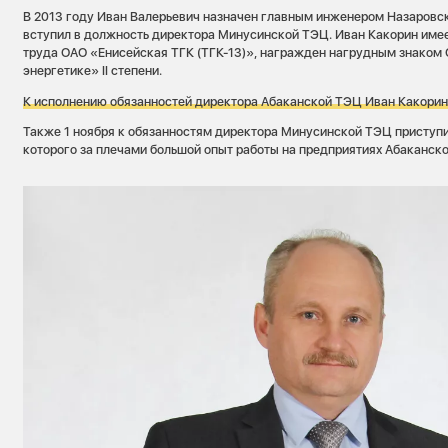
В 2013 году Иван Валерьевич назначен главным инженером Назаровск
вступил в должность директора Минусинской ТЭЦ. Иван Какорин име
труда ОАО «Енисейская ТГК (ТГК-13)», награжден нагрудным знаком 
энергетике» II степени.
К исполнению обязанностей директора Абаканской ТЭЦ Иван Какорин 
Также 1 ноября к обязанностям директора Минусинской ТЭЦ приступ
которого за плечами большой опыт работы на предприятиях Абаканск