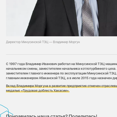
Директор Минусинской ТЭЦ — Владимир Моргун
С 1997 года Владимир Иванович работал на Минусинской ТЭЦ машини
начальником смены, заместителем начальника котлотурбинного цеха.
заместителем главного инженера по эксплуатации Минусинской ТЭЦ. 
главным инженером Абаканской ТЭЦ, а в июле 2015 года назначен д
Вклад Владимира Моргуна в развитие предприятия отмечен отраслев
медалью «Трудовая доблесть Хакасии».
Понравилась наша статья? Поделитесь!