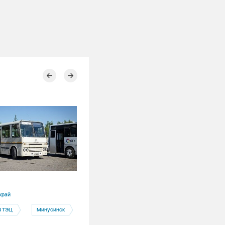
24.07.2026
край
Республика Хакасия
я ТЭЦ
Минусинск
Абакан
Абаканская ТЭЦ
Жизнь коллектива