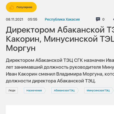
Популярное
08.11.2021
05:55
Республика Хакасия
Комме
0
Директором Абаканской Т
Какорин, Минусинской ТЭ
Моргун
Директором Абаканской ТЭЦ СГК назначен Иван
лет занимавший должность руководителя Мину
Иван Какорин сменил Владимира Моргуна, кото
должности директора Абаканской ТЭЦ.
Люди
Назначения
Абаканская ТЭЦ
Минусинская ТЭЦ