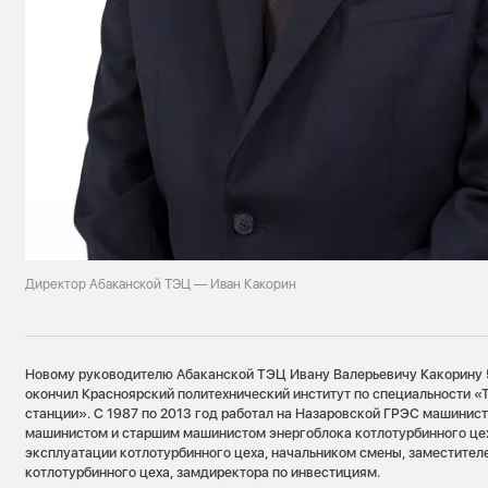
Директор Абаканской ТЭЦ — Иван Какорин
Новому руководителю Абаканской ТЭЦ Ивану Валерьевичу Какорину 54
окончил Красноярский политехнический институт по специальности «
станции». С 1987 по 2013 год работал на Назаровской ГРЭС машинис
машинистом и старшим машинистом энергоблока котлотурбинного цех
эксплуатации котлотурбинного цеха, начальником смены, заместител
котлотурбинного цеха, замдиректора по инвестициям.