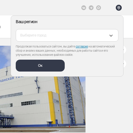
Ваш регион
ы
Меню
Все теги
Выберите город
Продолжая пользоваться сайтом, вы даёте
согласие
на автоматический
сбор и анализ ваших данных, необходимых для работы сайта и его
улучшения, использование файлов cookie.
Ок