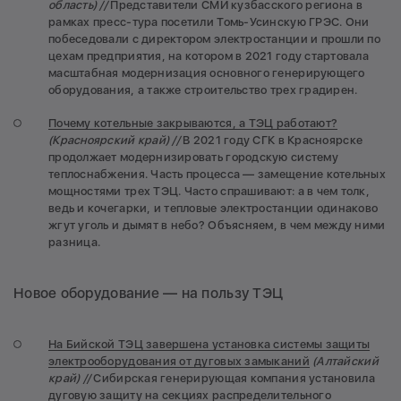
область) //
Представители СМИ кузбасского региона в
рамках пресс-тура посетили Томь-Усинскую ГРЭС. Они
побеседовали с директором электростанции и прошли по
цехам предприятия, на котором в 2021 году стартовала
масштабная модернизация основного генерирующего
оборудования, а также строительство трех градирен.
Почему котельные закрываются, а ТЭЦ работают?
(Красноярский край) //
В 2021 году СГК в Красноярске
продолжает модернизировать городскую систему
теплоснабжения. Часть процесса — замещение котельных
мощностями трех ТЭЦ. Часто спрашивают: а в чем толк,
ведь и кочегарки, и тепловые электростанции одинаково
жгут уголь и дымят в небо? Объясняем, в чем между ними
разница.
Новое оборудование — на пользу ТЭЦ
На Бийской ТЭЦ завершена установка системы защиты
электрооборудования от дуговых замыканий
(Алтайский
край) //
Сибирская генерирующая компания установила
дуговую защиту на секциях распределительного