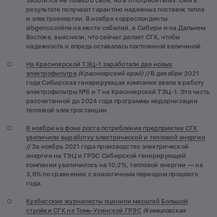
заботится не только о себе, но и о потребителях. Они в
результате получают гарантию надежных поставок тепла
и электроэнергии. В ноябре корреспонденты
sibgenco.online на месте событий, в Сибири и на Дальнем
Востоке, выясняли, что сейчас делает СГК, чтобы
надежность и впредь оставалась постоянной величиной.
На Красноярской ТЭЦ-1 заработали два новых
электрофильтра
(Красноярский край) //
В декабре 2021
года Сибирская генерирующая компания ввела в работу
электрофильтры №6 и 7 на Красноярской ТЭЦ-1. Это часть
рассчитанной до 2024 года программы модернизации
тепловой электростанции.
В ноябре на фоне роста потребления предприятия СГК
увеличили выработку электрической и тепловой энергии
//
За ноябрь 2021 года производство электрической
энергии на ТЭЦ и ГРЭС Сибирской генерирующей
компании увеличилось на 10,2%, тепловой энергии — на
3,6% по сравнению с аналогичным периодом прошлого
года.
Кузбасские журналисты оценили масштаб Большой
стройки СГК на Томь-Усинской ГРЭС
(Кемеровская