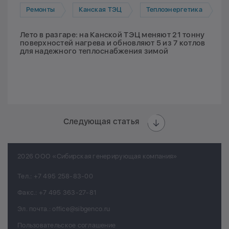
Ремонты
Канская ТЭЦ
Теплоэнергетика
Лето в разгаре: на Канской ТЭЦ меняют 21 тонну
поверхностей нагрева и обновляют 5 из 7 котлов
для надежного теплоснабжения зимой
Следующая статья
2026 ООО «Сибирская генерирующая компания»
Тел.:
+7 495 258-83-00
Факс.:
+7 495 363-27-81
Эл. почта.:
office@sibgenco.ru
Пользовательское соглашение