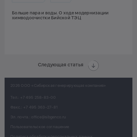
Больше пара и воды. О ходе модернизации
химводоочистки Бийской ТЭЦ
Следующая статья
2026 ООО «Сибирская генерирующая компания»
Тел.:
+7 495 258-83-00
Факс.:
+7 495 363-27-81
Эл. почта.:
office@sibgenco.ru
Пользовательское соглашение
Политика обработки персональных данных