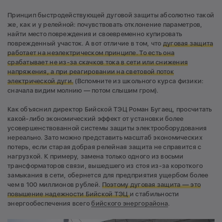
Принцип быстродействующей дуговой защиты абсолютно такой
же, как и у релейной: почувствовать отклонение параметров,
найти место повреждения и своевременно купировать
поврежденный участок. А вот отличие в том, что
дуговая защита
работает на неэлектрическом принципе.
То есть она
срабатывает не из-за скачков тока в сети или снижения
напряжения, а при реагировании на световой поток
электрической дуги.
(Вспомните из школьного курса физики:
сначала видим молнию — потом слышим гром).
Как объяснил директор Бийской ТЭЦ Роман Бугаец, просчитать
какой-либо экономический эффект от установки более
усовершенствованной системы защиты электрооборудования
нереально. Зато можно представить масштаб экономических
потерь, если старая добрая релейная защита не справится с
нагрузкой. К примеру, замена только одного из восьми
трансформаторов связи, вышедшего из стоя из-за короткого
замыкания в сети, обернется для предприятия ущербом более
чем в 100 миллионов рублей.
Поэтому дуговая защита — это
повышение надежности Бийской ТЭЦ
и стабильности
энергообеспечения всего
бийского энергорайона
.