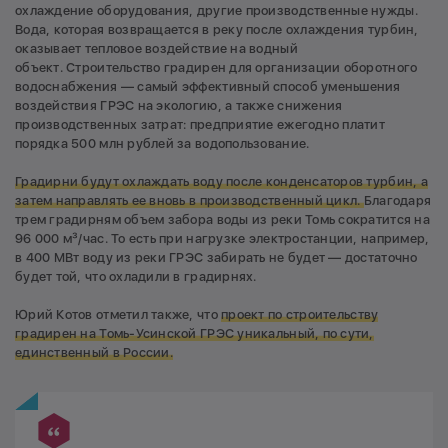
охлаждение оборудования, другие производственные нужды.
Вода, которая возвращается в реку после охлаждения турбин,
оказывает тепловое воздействие на водный
объект. Строительство градирен для организации оборотного
водоснабжения — самый эффективный способ уменьшения
воздействия ГРЭС на экологию, а также снижения
производственных затрат: предприятие ежегодно платит
порядка 500 млн рублей за водопользование.
Градирни будут охлаждать воду после конденсаторов турбин, а
затем направлять ее вновь в производственный цикл.
Благодаря
трем градирням объем забора воды из реки Томь сократится на
96 000 м³/час. То есть при нагрузке электростанции, например,
в 400 МВт воду из реки ГРЭС забирать не будет — достаточно
будет той, что охладили в градирнях.
Юрий Котов отметил также, что
проект по строительству
градирен на Томь-Усинской ГРЭС уникальный, по сути,
единственный в России.