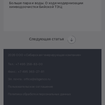
Больше пара и воды. О ходе модернизации
химводоочистки Бийской ТЭЦ
Следующая статья
2026 ООО «Сибирская генерирующая компания»
Тел.:
+7 495 258-83-00
Факс.:
+7 495 363-27-81
Эл. почта.:
office@sibgenco.ru
Пользовательское соглашение
Политика обработки персональных данных