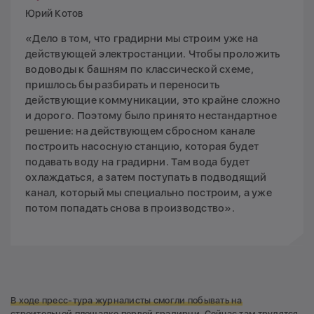
Юрий Котов
«Дело в том, что градирни мы строим уже на
действующей электростанции. Чтобы проложить
водоводы к башням по классической схеме,
пришлось бы разбирать и переносить
действующие коммуникации, это крайне сложно
и дорого. Поэтому было принято нестандартное
решение: на действующем сбросном канале
построить насосную станцию, которая будет
подавать воду на градирни. Там вода будет
охлаждаться, а затем поступать в подводящий
канал, который мы специально построим, а уже
потом попадать снова в производство».
В ходе пресс-тура журналисты смогли побывать на
строительной площадке первой градирни.
Сейчас там трудятся