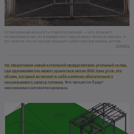
Установленная мощность старой котельной — чуть больше 5
гигакалорий в час, но в январе 2021 года поселку тепла не хватало. И
это притом что на полную мощность работали все восемь котлов
Скачать
Н
а территории новой котельной предусмотрен угольный склад,
где одномоментно может храниться около 900 тонн угля: это
объем, который включает в себя наличие обязательного
неснижаемого запаса топлива.
Все процессы будут
максимально автоматизированы.