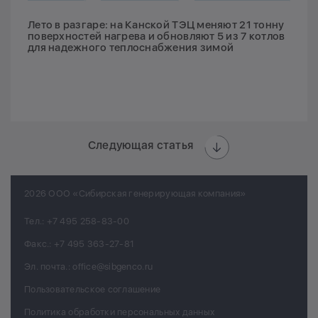
Лето в разгаре: на Канской ТЭЦ меняют 21 тонну
поверхностей нагрева и обновляют 5 из 7 котлов
для надежного теплоснабжения зимой
Следующая статья
2026 ООО «Сибирская генерирующая компания»
Тел.:
+7 495 258-83-00
Факс.:
+7 495 363-27-81
Эл. почта.:
office@sibgenco.ru
Пользовательское соглашение
Политика обработки персональных данных