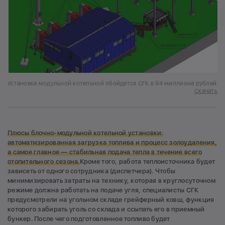
Установка модульной котельной обойдется СГК в 94 миллиона рублей
Скачать
Плюсы блочно-модульной котельной установки:
автоматизированная загрузка топлива и процесс золоудаления,
а самое главное — стабильная подача тепла в течение всего
отопительного сезона.
Кроме того, работа теплоисточника будет
зависеть от одного сотрудника (диспетчера). Чтобы
минимизировать затраты на технику, которая в круглосуточном
режиме должна работать на подаче угля, специалисты СГК
предусмотрели на угольном складе грейферный ковш, функция
которого забирать уголь со склада и ссыпать его в приемный
бункер. После чего подготовленное топливо будет