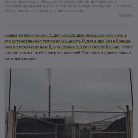
Около трех недель понадобится специалистам для заливки и
просушки фундамента, после чего можно будет приступать к монтажу
оборудования новой модульной котельной
Скачать
Новый теплоисточник будет оборудован четырьмя котлами, а
его установленная тепловая мощность будет в два раза больше,
чем у старой котельной, и составит 8,6 гигакалорий в час.
Этого
вполне хватит, чтобы согреть жителей Пригорска даже в самые
сильные морозы.