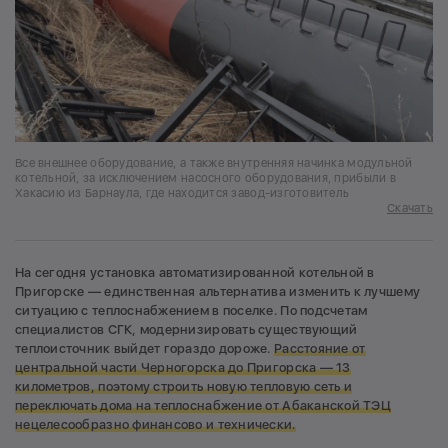
Все внешнее оборудование, а также внутренняя начинка модульной
котельной, за исключением насосного оборудования, прибыли в
Хакасию из Барнаула, где находится завод-изготовитель
Скачать
На сегодня установка автоматизированной котельной в
Пригорске — единственная альтернатива изменить к лучшему
ситуацию с теплоснабжением в поселке. По подсчетам
специалистов СГК, модернизировать существующий
теплоисточник выйдет гораздо дороже.
Р
асстояние от
центральной части Черногорска до Пригорска — 13
километров, поэтому строить новую тепловую сеть и
переключать дома на теплоснабжение от Абаканской ТЭЦ
нецелесообразно финансово и технически.