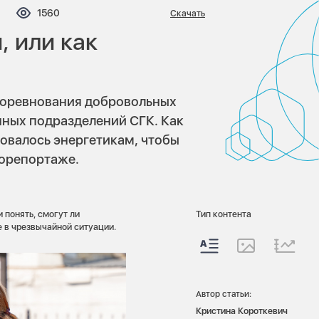
мментариев:
Просмотров:
1560
Скачать
, или как
соревнования добровольных
ных подразделений СГК. Как
бовалось энергетикам, чтобы
орепортаже.
 понять, смогут ли
Тип контента
е в чрезвычайной ситуации.
Автор статьи:
Кристина Короткевич