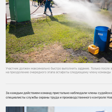
Участник должен максимально быстро выполнить задание. Только после 
на преодоление очередного этапа эстафеты следующему члену команды
За каждым действием команд пристально наблюдали члены судейской
специалисты службы охраны труда и производственного контроля Но