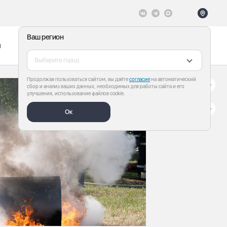
Ваш регион
ы
Меню
Все теги
Выберите город
Продолжая пользоваться сайтом, вы даёте
согласие
на автоматический
сбор и анализ ваших данных, необходимых для работы сайта и его
улучшения, использование файлов cookie.
Ок