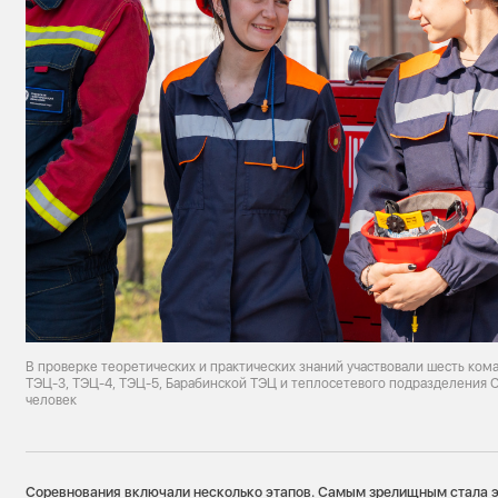
В проверке теоретических и практических знаний участвовали шесть ком
ТЭЦ-3, ТЭЦ-4, ТЭЦ-5, Барабинской ТЭЦ и теплосетевого подразделения С
человек
Соревнования включали несколько этапов. Самым зрелищным стала э