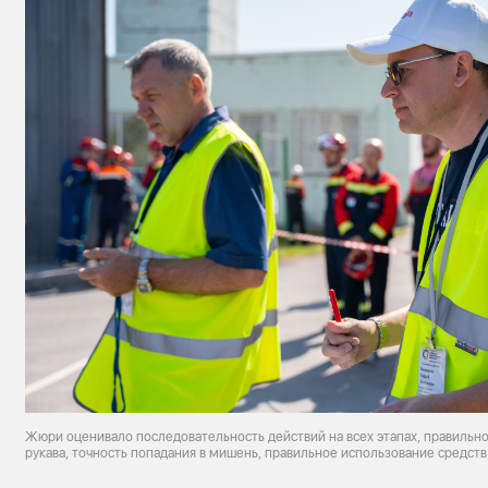
Жюри оценивало последовательность действий на всех этапах, правильн
рукава, точность попадания в мишень, правильное использование средств