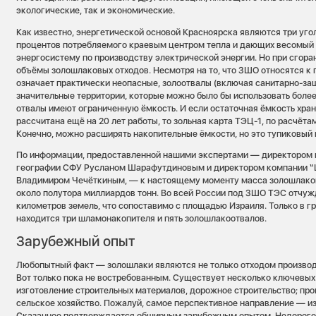
экологические, так и экономические.
Как известно, энергетической основой Красноярска являются три уг
процентов потребляемого краевым центром тепла и дающих весомый 
энергосистему по производству электрической энергии. Но при сгора
объёмы золошлаковых отходов. Несмотря на то, что ЗШО относятся к 
означает практически неопасные, золоотвалы (включая санитарно-за
значительные территории, которые можно было бы использовать более
отвалы имеют ограниченную ёмкость. И если остаточная ёмкость хр
рассчитана ещё на 20 лет работы, то зольная карта ТЭЦ-1, по расчётам
Конечно, можно расширять накопительные ёмкости, но это тупиковый 
По информации, предоставленной нашими экспертами — директором и
географии СФУ Русланом Шарафутдиновым и директором компании 
Владимиром Чечёткиным, — к настоящему моменту масса золошлаков
около полутора миллиардов тонн. Во всей России под ЗШО ТЭС отчуж
километров земель, что сопоставимо с площадью Израиля. Только в г
находится три шламонакопителя и пять золошлакоотвалов.
Зарубежный опыт
Любопытный факт — золошлаки являются не только отходом производ
Вот только пока не востребованным. Существует несколько ключевых
изготовление строительных материалов, дорожное строительство; про
сельское хозяйство. Пожалуй, самое перспективное направление — из
Сказанное подтверждается обширным зарубежным опытом. Недорогой