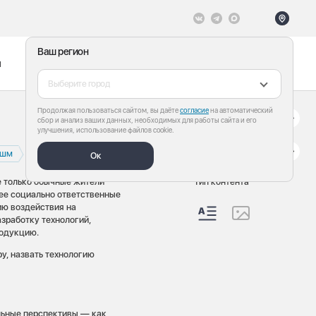
Ваш регион
ы
Меню
Все теги
Выберите город
Продолжая пользоваться сайтом, вы даёте
согласие
на автоматический
сбор и анализ ваших данных, необходимых для работы сайта и его
улучшения, использование файлов cookie.
ЗШМ
Ок
 только обычные жители
Тип контента
лее социально ответственные
ию воздействия на
азработку технологий,
родукцию.
у, назвать технологию
льные перспективы — как