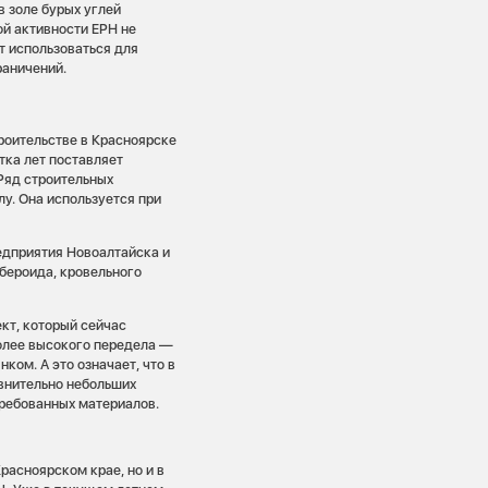
 золе бурых углей
й активности ЕРН не
т использоваться для
раничений.
троительстве в Красноярске
тка лет поставляет
Ряд строительных
у. Она используется при
едприятия Новоалтайска и
бероида, кровельного
ект, который сейчас
олее высокого передела —
ком. А это означает, что в
внительно небольших
ребованных материалов.
расноярском крае, но и в