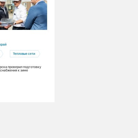
06.08.2026
край
Кемеровская область
Тепловые сети
ЗШМ
рска проверил подготовку
СГК начала крупнотоннажный вывоз
снабжения к зиме
золошлаковых материалов с Беловско
ГРЭС