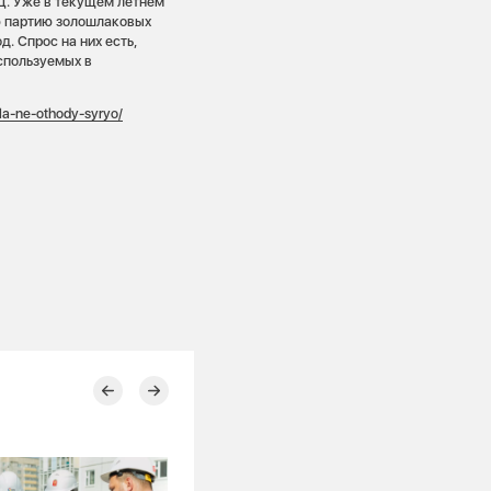
Ц. Уже в текущем летнем
ю партию золошлаковых
. Спрос на них есть,
спользуемых в
ola-ne-othody-syryo/