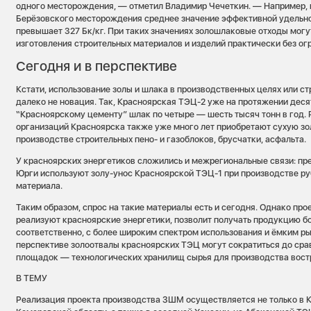
одного месторождения, — отметил Владимир Чечеткин. — Например, в
Берёзовского месторождения среднее значение эффективной удельно
превышает 327 Бк/кг. При таких значениях золошлаковые отходы могу
изготовления строительных материалов и изделий практически без ог
Сегодня и в перспективе
Кстати, использование золы и шлака в производственных целях или с
далеко не новация. Так, Красноярская ТЭЦ-2 уже на протяжении деся
“Красноярскому цементу” шлак по четыре — шесть тысяч тонн в год. 
организаций Красноярска также уже много лет приобретают сухую зол
производстве строительных пено- и газоблоков, брусчатки, асфальта.
У красноярских энергетиков сложились и межрегиональные связи: пр
Юрги используют золу-унос Красноярской ТЭЦ-1 при производстве ру
материала.
Таким образом, спрос на такие материалы есть и сегодня. Однако про
реализуют красноярские энергетики, позволит получать продукцию б
соответственно, с более широким спектром использования и ёмким рын
перспективе золоотвалы красноярских ТЭЦ могут сократиться до сра
площадок — технологических хранилищ сырья для производства вост
В ТЕМУ
Реализация проекта производства ЗШМ осуществляется не только в К