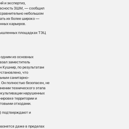
й и экспертиз,
пасность ЗШМ, — сообщил
 сравнительно небольшом
ать их более широко —
нных карьеров.
омышленных площадках ТЭЦ
 одним из основных
казал заместитель
н Кушнир, по результатам
установлено, что
ьным санитарно-
Он полностью безопасен, не
лнении технического этапа
рекультивации нарушенных
нировке территории и
ытовыми отходами.
ю) подтверждают и
разнятся даже в пределах