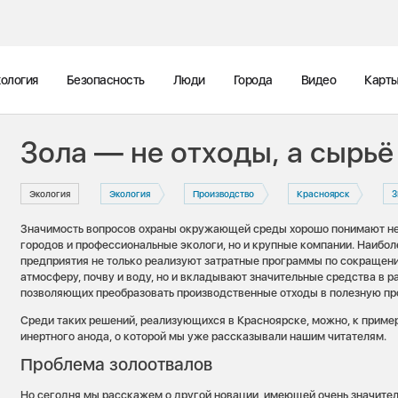
ология
Безопасность
Люди
Города
Видео
Карт
Зола — не отходы, а сырьё
Экология
Экология
Производство
Красноярск
Значимость вопросов охраны окружающей среды хорошо понимают не
городов и профессиональные экологи, но и крупные компании. Наибо
предприятия не только реализуют затратные программы по сокращен
атмосферу, почву и воду, но и вкладывают значительные средства в р
позволяющих преобразовать производственные отходы в полезную п
Среди таких решений, реализующихся в Красноярске, можно, к пример
инертного анода, о которой мы уже рассказывали нашим читателям.
Проблема золоотвалов
Но сегодня мы расскажем о другой новации, имеющей очень значите