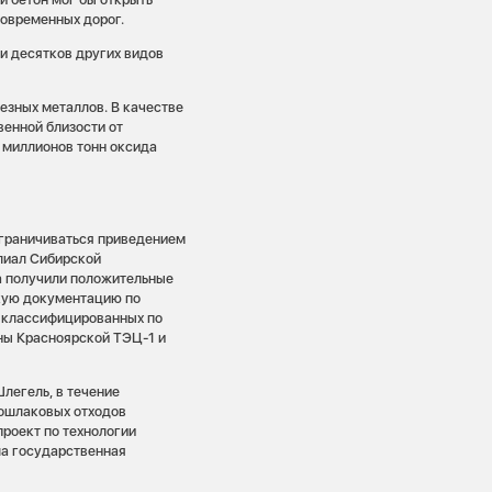
современных дорог.
и десятков других видов
езных металлов. В качестве
венной близости от
 миллионов тонн оксида
ограничиваться приведением
лиал Сибирской
а получили положительные
кую документацию по
 классифицированных по
ны Красноярской ТЭЦ-1 и
легель, в течение
лошлаковых отходов
проект по технологии
ла государственная