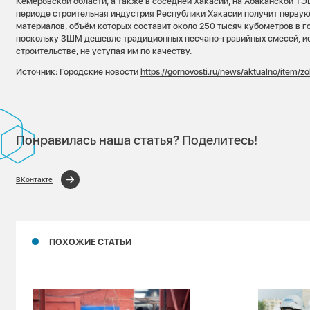
Кемеровской области, а также в соседней Хакасии, на Абаканской ТЭ
периоде строительная индустрия Республики Хакасии получит перву
материалов, объём которых составит около 250 тысяч кубометров в год
поскольку ЗШМ дешевле традиционных песчано-гравийных смесей, и
строительстве, не уступая им по качеству.
Источник: Городские новости
https://gornovosti.ru/news/aktualno/item/z
Понравилась наша статья? Поделитесь!
ВКонтакте
ПОХОЖИЕ СТАТЬИ