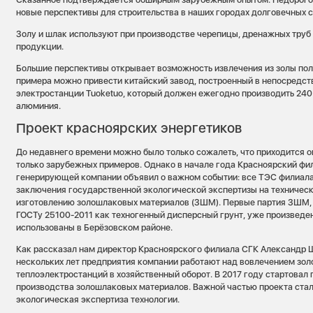
новые перспективы для строительства в наших городах долговечных 
Золу и шлак используют при производстве черепицы, дренажных труб 
продукции.
Большие перспективы открывает возможность извлечения из золы пол
примера можно привести китайский завод, построенный в непосредст
электростанции Tuoketuo, который должен ежегодно производить 240
алюминия.
Проект красноярских энергетиков
До недавнего времени можно было только сожалеть, что приходится 
только зарубежных примеров. Однако в начале года Красноярский фи
генерирующей компании объявил о важном событии: все ТЭС филиал
заключения государственной экологической экспертизы на техничес
изготовлению золошлаковых материалов (ЗШМ). Первые партия ЗШМ,
ГОСТу 25100-2011 как техногенный дисперсный грунт, уже произведе
использованы в Берёзовском районе.
Как рассказал нам директор Красноярского филиала СГК Александр Ш
нескольких лет предприятия компании работают над вовлечением зо
теплоэлектростанций в хозяйственный оборот. В 2017 году стартовал 
производства золошлаковых материалов. Важной частью проекта ста
экологическая экспертиза технологии.