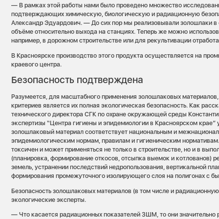
— В рамках этой работы нами было проведено множество исследовани
подтверждающих химическую, биологическую и радиационную безо
Александр Эдуардович. — До сих пор мы реализовывали золошлаки в
объёме относительно выхода на станциях. Теперь же можно использов
например, в дорожном строительстве или для рекультивации отработа
В Красноярске производство этого продукта осуществляется на пр
краевого центра.
Безопасность подтверждена
Разумеется, для масштабного применения золошлаковых материалов,
критериев является их полная экологическая безопасность. Как расс
технического директора СГК по охране окружающей среды Константи
экспертизы “Центра гигиены и эпидемиологии в Красноярском крае” 
золошлаковый материал соответствует национальным и межнационал
эпидемиологическим нормам, правилам и гигиеническим нормативам. 
токсичен и может применяться не только в строительстве, но и в выпо
(планировка, формирование откосов, отсыпка выемок и котлованов) 
земель, устранении последствий недропользования, вертикальной пла
формирования промежуточного изолирующего слоя на полигонах с б
Безопасность золошлаковых материалов (в том числе и радиационну
экологические эксперты.
— Что касается радиационных показателей ЗШМ, то они значительно 