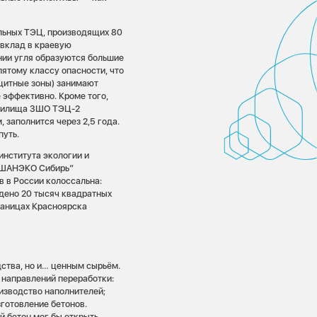
ольных ТЭЦ, производящих 80
вклад в краевую
нии угля образуются большие
пятому классу опасности, что
щитные зоны) занимают
 эффективно. Кроме того,
анилища ЗШО ТЭЦ-2
, заполнится через 2,5 года.
путь.
нститута экологии и
“ШАНЭКО Сибирь”
 в России колоссальна:
дено 20 тысяч квадратных
раницах Красноярска
ства, но и… ценным сырьём.
 направлений переработки:
изводство наполнителей;
готовление бетонов.
 бетон мог бы открыть