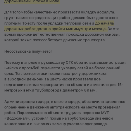
дорожниками. И тоже в июле.
Для того чтобы качественно произвести укладку асфальта,
грунт на месте предстоящих работ должен быть достаточно
плотным. То есть после укладки тепловой сети и
до начала
дорожных работ должно пройти минимум три месяца.
За это
время произойдет естественная просадка дорожной основы,
которой также поспособствует движение транспорта.
Несостыковка получается
Поэтому в апреле к руководству СГК обратилась администрация
Бийска с просьбой перенести укладку сетей на более ранний
срок. Теплоэнергетики пошли навстречу дорожникам:
в выходной день они за шесть часов произвели все
подготовительные мероприятия на объекте и заменили две 15-
метровых ветки трубопровода диаметром 89 мм.
Администрация города, в свою очередь, обеспечила временное
ограничение движения автотранспорта на месте проведения
работ. Параллельно на объекте трудился персонал МУП
«Водоканал», устраняя порыв на трубопроводе ливневой
канализации и выполняя замену участка водопровода.