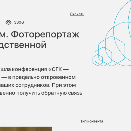
Скачать
ментариев:
Просмотров:
3306
ом. Фоторепортаж
дственной
рошла конференция «CГК —
я — в предельно откровенном
наших сотрудников. При этом
венно получить обратную связь
Тип контента