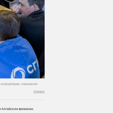
я информации, повышения
Скачать
и Алтайском филиалах.