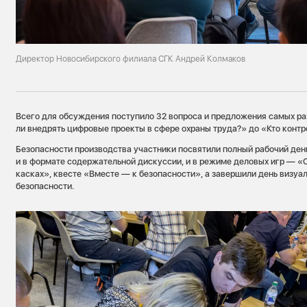
Директор Новосибирского филиала СГК Андрей Колмаков
Всего для обсуждения поступило 32 вопроса и предложения самых ра
ли внедрять цифровые проекты в сфере охраны труда?» до «Кто конт
Безопасности производства участники посвятили полный рабочий де
и в формате содержательной дискуссии, и в режиме деловых игр — «О
касках», квесте «Вместе — к безопасности», а завершили день визуа
безопасности.