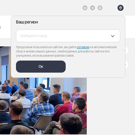
Ваш регион
ы
Меню
Все теги
Выберите город
Продолжая пользоваться сайтом, вы даёте
согласие
на автоматический
сбор и анализ ваших данных, необходимых для работы сайта и его
улучшения, использование файлов cookie.
Ок