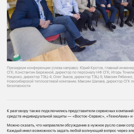
Президиум конференции (слева направо): Юрий Кротов, главный инжене
СГК; Константин Бережной, директор по персоналу НФ СГК; Игорь Точил
Ниценко, директор ТЭЦ-4; Олег Зыков, директор ТЭЦ-5; Максим Рябенко
Новосибирской теплосетевой компании; Максим Шалаев, директор СГК п
безопасности
К разговору также подключились представители сервисных компаний
средств индивидуальной защиты — «Восток-Сервис», «ТехноАвиа» и 
Можно сказать, что направляли обсуждение в нужное русло сами сот
Каждый имел возможность задать любой волнующий вопрос через эле