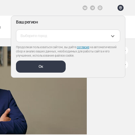
Ваш регион
ы
Меню
Все теги
Выберите город
Продолжая пользоваться сайтом, вы даёте
согласие
на автоматический
сбор и анализ ваших данных, необходимых для работы сайта и его
улучшения, использование файлов cookie.
Ок