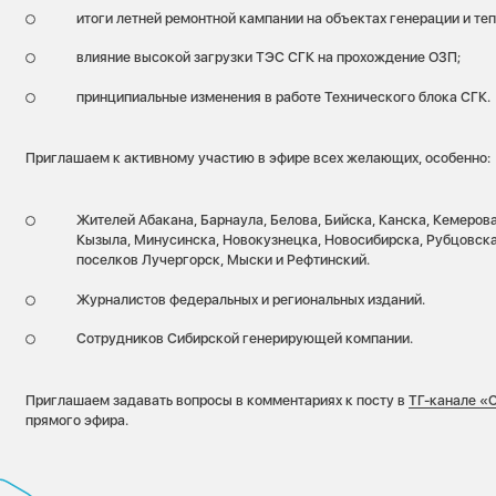
итоги летней ремонтной кампании на объектах генерации и теп
влияние высокой загрузки ТЭС СГК на прохождение ОЗП;
принципиальные изменения в работе Технического блока СГК.
Приглашаем к активному участию в эфире всех желающих, особенно:
Жителей Абакана, Барнаула, Белова, Бийска, Канска, Кемеров
Кызыла, Минусинска, Новокузнецка, Новосибирска, Рубцовска
поселков Лучергорск, Мыски и Рефтинский.
Журналистов федеральных и региональных изданий.
Сотрудников Сибирской генерирующей компании.
Приглашаем задавать вопросы в комментариях к посту в
ТГ-канале «С
прямого эфира.