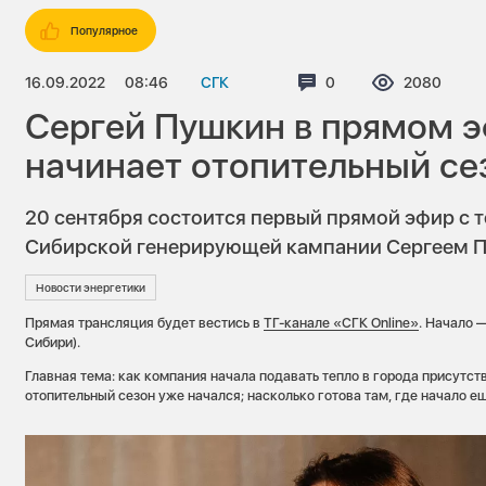
Популярное
16.09.2022
08:46
СГК
Комментариев:
0
Просмотро
2080
Сергей Пушкин в прямом э
начинает отопительный се
20 сентября состоится первый прямой эфир с
Сибирской генерирующей кампании Сергеем 
Новости энергетики
Прямая трансляция будет вестись в
ТГ-канале «СГК Online»
. Начало —
Сибири).
Главная тема: как компания начала подавать тепло в города присутств
отопительный сезон уже начался; насколько готова там, где начало е